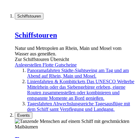
Schiffstouren
Schiffstouren
Natur und Metropolen an Rhein, Main und Mosel vom
Wasser aus geneißen.
Zur Schiffstouren Übersicht
Anlegestellen
Flotte
Gutscheine
Panoramafahrten
Städte-Sightseeing am Tag und am
Abend auf Rhein, Main und Mosel.
Linienfahrten & Kombitickets
Das UNESCO Welterbe
Mittelrhein oder das Siebengebirge erleben, eigene
Routen zusammenstellen oder kombinieren und
entspannte Momente an Bord genießen.
Tagesfahrten
Abwechslungsreiche Tagesausflüge mit
dem Schiff samt Verpflegung und Landgang.
Events