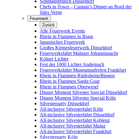
Sonntagsbrunch Düsseldorf
Chefs in Town – Captain’s Dinner an Bord der
Jules Verne
Feuerwerk
Zurück
Alle Feuerwerk Events
Rhein in Flammen in Bonn
Japanisches Feuerwerk
Großes Kirmesfeuerwerk Düsseldorf
Feuerwerksfahrt Mainzer Johannisnacht
Kölner Lichter
Fest der 1000 Lichter Andernach
Feuerwerksfahrt Museumsuferfest Frankfurt
Rhein in Flammen Rüdesheim/Bingen
Rhein in Flammen Sankt Goar
Rhein in Flammen Oberwesel
Dinner Moment Silvester Special Düsseldorf
Dinner Moment Silvester Special Köln
Silvesterparty Düsseldorf
All-inclusive Silvesterfahrt Köln
All-inclusive Silvesterfahrt Düsseldorf
All-inclusive Silvesterfahrt Koblenz
All-inclusive Silvesterfahrt Mainz
All-inclusive Silvesterfahrt Frankfurt
Silvesterparty Köln