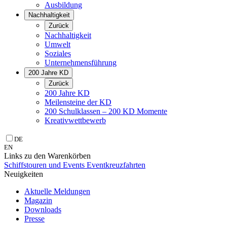
Ausbildung
Nachhaltigkeit
Zurück
Nachhaltigkeit
Umwelt
Soziales
Unternehmens­führung
200 Jahre KD
Zurück
200 Jahre KD
Meilensteine der KD
200 Schulklassen – 200 KD Momente
Kreativwettbewerb
DE
EN
Links zu den Warenkörben
Schiffstouren und Events
Eventkreuzfahrten
Neuigkeiten
Aktuelle Meldungen
Magazin
Downloads
Presse