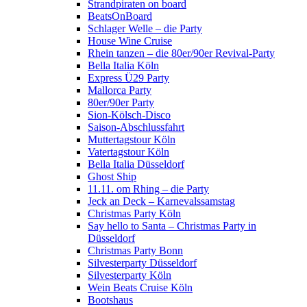
Strandpiraten on board
BeatsOnBoard
Schlager Welle – die Party
House Wine Cruise
Rhein tanzen – die 80er/90er Revival-Party
Bella Italia Köln
Express Ü29 Party
Mallorca Party
80er/90er Party
Sion-Kölsch-Disco
Saison-Abschlussfahrt
Muttertagstour Köln
Vatertagstour Köln
Bella Italia Düsseldorf
Ghost Ship
11.11. om Rhing – die Party
Jeck an Deck – Karnevalssamstag
Christmas Party Köln
Say hello to Santa – Christmas Party in
Düsseldorf
Christmas Party Bonn
Silvesterparty Düsseldorf
Silvesterparty Köln
Wein Beats Cruise Köln
Bootshaus