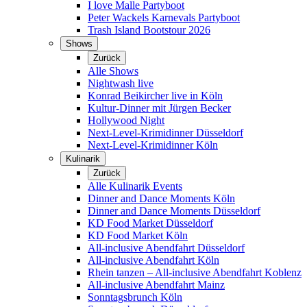
I love Malle Partyboot
Peter Wackels Karnevals Partyboot
Trash Island Bootstour 2026
Shows
Zurück
Alle Shows
Nightwash live
Konrad Beikircher live in Köln
Kultur-Dinner mit Jürgen Becker
Hollywood Night
Next-Level-Krimidinner Düsseldorf
Next-Level-Krimidinner Köln
Kulinarik
Zurück
Alle Kulinarik Events
Dinner and Dance Moments Köln
Dinner and Dance Moments Düsseldorf
KD Food Market Düsseldorf
KD Food Market Köln
All-inclusive Abendfahrt Düsseldorf
All-inclusive Abendfahrt Köln
Rhein tanzen – All-inclusive Abendfahrt Koblenz
All-inclusive Abendfahrt Mainz
Sonntagsbrunch Köln