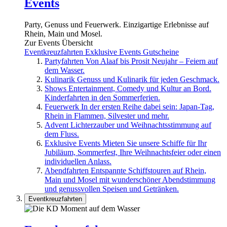
Events
Party, Genuss und Feuerwerk. Einzigartige Erlebnisse auf
Rhein, Main und Mosel.
Zur Events Übersicht
Eventkreuzfahrten
Exklusive Events
Gutscheine
Partyfahrten
Von Alaaf bis Prosit Neujahr – Feiern auf
dem Wasser.
Kulinarik
Genuss und Kulinarik für jeden Geschmack.
Shows
Entertainment, Comedy und Kultur an Bord.
Kinderfahrten in den Sommerferien.
Feuerwerk
In der ersten Reihe dabei sein: Japan-Tag,
Rhein in Flammen, Silvester und mehr.
Advent
Lichterzauber und Weihnachtsstimmung auf
dem Fluss.
Exklusive Events
Mieten Sie unsere Schiffe für Ihr
Jubiläum, Sommerfest, Ihre Weihnachtsfeier oder einen
individuellen Anlass.
Abendfahrten
Entspannte Schiffstouren auf Rhein,
Main und Mosel mit wunderschöner Abendstimmung
und genussvollen Speisen und Getränken.
Eventkreuzfahrten