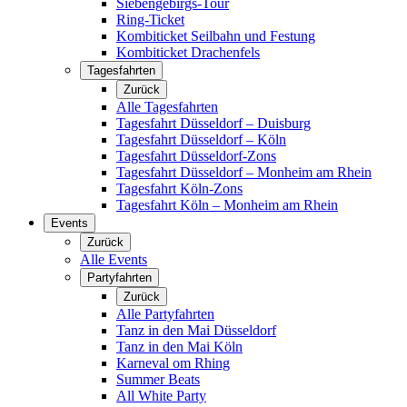
Siebengebirgs-Tour
Ring-Ticket
Kombiticket Seilbahn und Festung
Kombiticket Drachenfels
Tagesfahrten
Zurück
Alle Tagesfahrten
Tagesfahrt Düsseldorf – Duisburg
Tagesfahrt Düsseldorf – Köln
Tagesfahrt Düsseldorf-Zons
Tagesfahrt Düsseldorf – Monheim am Rhein
Tagesfahrt Köln-Zons
Tagesfahrt Köln – Monheim am Rhein
Events
Zurück
Alle Events
Partyfahrten
Zurück
Alle Partyfahrten
Tanz in den Mai Düsseldorf
Tanz in den Mai Köln
Karneval om Rhing
Summer Beats
All White Party