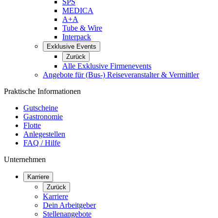
SPS
MEDICA
A+A
Tube & Wire
Interpack
Exklusive Events
Zurück
Alle Exklusive Firmenevents
Angebote für (Bus-) Reiseveranstalter & Vermittler
Praktische Informationen
Gutscheine
Gastronomie
Flotte
Anlegestellen
FAQ / Hilfe
Unternehmen
Karriere
Zurück
Karriere
Dein Arbeitgeber
Stellenangebote