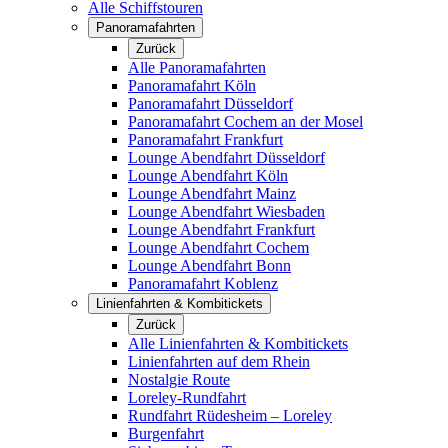
Alle Schiffstouren
Panoramafahrten
Zurück
Alle Panoramafahrten
Panoramafahrt Köln
Panoramafahrt Düsseldorf
Panoramafahrt Cochem an der Mosel
Panoramafahrt Frankfurt
Lounge Abendfahrt Düsseldorf
Lounge Abendfahrt Köln
Lounge Abendfahrt Mainz
Lounge Abendfahrt Wiesbaden
Lounge Abendfahrt Frankfurt
Lounge Abendfahrt Cochem
Lounge Abendfahrt Bonn
Panoramafahrt Koblenz
Linienfahrten & Kombitickets
Zurück
Alle Linienfahrten & Kombitickets
Linienfahrten auf dem Rhein
Nostalgie Route
Loreley-Rundfahrt
Rundfahrt Rüdesheim – Loreley
Burgenfahrt