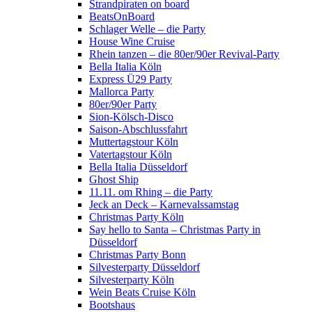
Strandpiraten on board
BeatsOnBoard
Schlager Welle – die Party
House Wine Cruise
Rhein tanzen – die 80er/90er Revival-Party
Bella Italia Köln
Express Ü29 Party
Mallorca Party
80er/90er Party
Sion-Kölsch-Disco
Saison-Abschlussfahrt
Muttertagstour Köln
Vatertagstour Köln
Bella Italia Düsseldorf
Ghost Ship
11.11. om Rhing – die Party
Jeck an Deck – Karnevalssamstag
Christmas Party Köln
Say hello to Santa – Christmas Party in
Düsseldorf
Christmas Party Bonn
Silvesterparty Düsseldorf
Silvesterparty Köln
Wein Beats Cruise Köln
Bootshaus