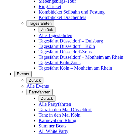
Siebengebirgs-Tour
Ring-Ticket
Kombiticket Seilbahn und Festung
Kombiticket Drachenfels
Tagesfahrten
Zurück
Alle Tagesfahrten
Tagesfahrt Düsseldorf – Duisburg
Tagesfahrt Düsseldorf – Köln
Tagesfahrt Düsseldorf-Zons
Tagesfahrt Düsseldorf – Monheim am Rhein
Tagesfahrt Köln-Zons
Tagesfahrt Köln – Monheim am Rhein
Events
Zurück
Alle Events
Partyfahrten
Zurück
Alle Partyfahrten
Tanz in den Mai Düsseldorf
Tanz in den Mai Köln
Karneval om Rhing
Summer Beats
All White Party