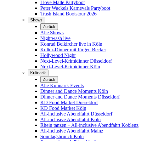
I love Malle Partyboot
Peter Wackels Karnevals Partyboot
Trash Island Bootstour 2026
Shows
Zurück
Alle Shows
Nightwash live
Konrad Beikircher live in Köln
Kultur-Dinner mit Jürgen Becker
Hollywood Night
Next-Level-Krimidinner Düsseldorf
Next-Level-Krimidinner Köln
Kulinarik
Zurück
Alle Kulinarik Events
Dinner and Dance Moments Köln
Dinner and Dance Moments Düsseldorf
KD Food Market Düsseldorf
KD Food Market Köln
All-inclusive Abendfahrt Düsseldorf
All-inclusive Abendfahrt Köln
Rhein tanzen – All-inclusive Abendfahrt Koblenz
All-inclusive Abendfahrt Mainz
Sonntagsbrunch Köln