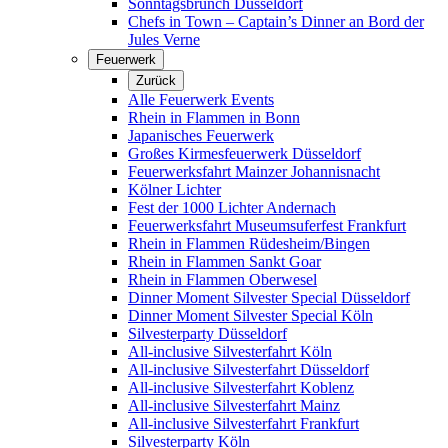
Sonntagsbrunch Düsseldorf
Chefs in Town – Captain’s Dinner an Bord der
Jules Verne
Feuerwerk
Zurück
Alle Feuerwerk Events
Rhein in Flammen in Bonn
Japanisches Feuerwerk
Großes Kirmesfeuerwerk Düsseldorf
Feuerwerksfahrt Mainzer Johannisnacht
Kölner Lichter
Fest der 1000 Lichter Andernach
Feuerwerksfahrt Museumsuferfest Frankfurt
Rhein in Flammen Rüdesheim/Bingen
Rhein in Flammen Sankt Goar
Rhein in Flammen Oberwesel
Dinner Moment Silvester Special Düsseldorf
Dinner Moment Silvester Special Köln
Silvesterparty Düsseldorf
All-inclusive Silvesterfahrt Köln
All-inclusive Silvesterfahrt Düsseldorf
All-inclusive Silvesterfahrt Koblenz
All-inclusive Silvesterfahrt Mainz
All-inclusive Silvesterfahrt Frankfurt
Silvesterparty Köln