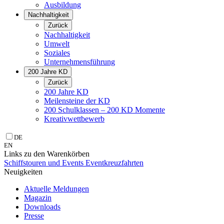
Ausbildung
Nachhaltigkeit
Zurück
Nachhaltigkeit
Umwelt
Soziales
Unternehmens­führung
200 Jahre KD
Zurück
200 Jahre KD
Meilensteine der KD
200 Schulklassen – 200 KD Momente
Kreativwettbewerb
DE
EN
Links zu den Warenkörben
Schiffstouren und Events
Eventkreuzfahrten
Neuigkeiten
Aktuelle Meldungen
Magazin
Downloads
Presse