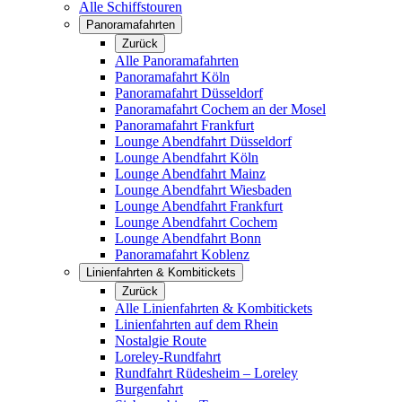
Alle Schiffstouren
Panoramafahrten
Zurück
Alle Panoramafahrten
Panoramafahrt Köln
Panoramafahrt Düsseldorf
Panoramafahrt Cochem an der Mosel
Panoramafahrt Frankfurt
Lounge Abendfahrt Düsseldorf
Lounge Abendfahrt Köln
Lounge Abendfahrt Mainz
Lounge Abendfahrt Wiesbaden
Lounge Abendfahrt Frankfurt
Lounge Abendfahrt Cochem
Lounge Abendfahrt Bonn
Panoramafahrt Koblenz
Linienfahrten & Kombitickets
Zurück
Alle Linienfahrten & Kombitickets
Linienfahrten auf dem Rhein
Nostalgie Route
Loreley-Rundfahrt
Rundfahrt Rüdesheim – Loreley
Burgenfahrt