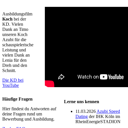
Ausbildungsfilm
Koch
bei der
KD. Vielen
Dank an Timo
unseren Koch
Azubi für die
schauspielerische
Leistung und
vielen Dank an
Lenia für den
Dreh und den
Schnitt.
Die KD bei
YouTube
Häufige Fragen
Lerne uns kennen
Hier findest du Antworten auf
11.03.2026
Azubi Speed
deine Fragen rund um
Dating
der IHK Köln im
Bewerbung und Ausbildung.
RheinEnergieSTADION