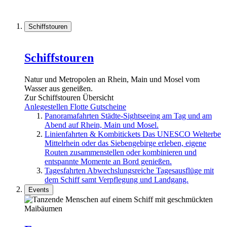
Schiffstouren
Schiffstouren
Natur und Metropolen an Rhein, Main und Mosel vom
Wasser aus geneißen.
Zur Schiffstouren Übersicht
Anlegestellen
Flotte
Gutscheine
Panoramafahrten
Städte-Sightseeing am Tag und am
Abend auf Rhein, Main und Mosel.
Linienfahrten & Kombitickets
Das UNESCO Welterbe
Mittelrhein oder das Siebengebirge erleben, eigene
Routen zusammenstellen oder kombinieren und
entspannte Momente an Bord genießen.
Tagesfahrten
Abwechslungsreiche Tagesausflüge mit
dem Schiff samt Verpflegung und Landgang.
Events