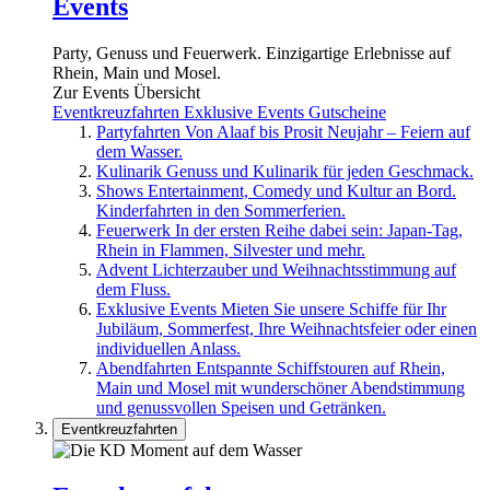
Events
Party, Genuss und Feuerwerk. Einzigartige Erlebnisse auf
Rhein, Main und Mosel.
Zur Events Übersicht
Eventkreuzfahrten
Exklusive Events
Gutscheine
Partyfahrten
Von Alaaf bis Prosit Neujahr – Feiern auf
dem Wasser.
Kulinarik
Genuss und Kulinarik für jeden Geschmack.
Shows
Entertainment, Comedy und Kultur an Bord.
Kinderfahrten in den Sommerferien.
Feuerwerk
In der ersten Reihe dabei sein: Japan-Tag,
Rhein in Flammen, Silvester und mehr.
Advent
Lichterzauber und Weihnachtsstimmung auf
dem Fluss.
Exklusive Events
Mieten Sie unsere Schiffe für Ihr
Jubiläum, Sommerfest, Ihre Weihnachtsfeier oder einen
individuellen Anlass.
Abendfahrten
Entspannte Schiffstouren auf Rhein,
Main und Mosel mit wunderschöner Abendstimmung
und genussvollen Speisen und Getränken.
Eventkreuzfahrten