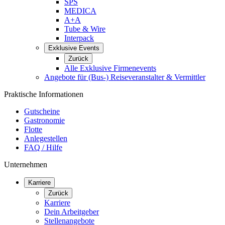
SPS
MEDICA
A+A
Tube & Wire
Interpack
Exklusive Events
Zurück
Alle Exklusive Firmenevents
Angebote für (Bus-) Reiseveranstalter & Vermittler
Praktische Informationen
Gutscheine
Gastronomie
Flotte
Anlegestellen
FAQ / Hilfe
Unternehmen
Karriere
Zurück
Karriere
Dein Arbeitgeber
Stellenangebote