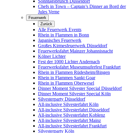
Sonntagsbrunch Düsseldorf
Chefs in Town – Captain’s Dinner an Bord der
Jules Verne
Feuerwerk
Zurück
Alle Feuerwerk Events
Rhein in Flammen in Bonn
Japanisches Feuerwerk
Großes Kirmesfeuerwerk Düsseldorf
Feuerwerksfahrt Mainzer Johannisnacht
Kölner Lichter
Fest der 1000 Lichter Andernach
Feuerwerksfahrt Museumsuferfest Frankfurt
Rhein in Flammen Rüdesheim/Bingen
Rhein in Flammen Sankt Goar
Rhein in Flammen Oberwesel
Dinner Moment Silvester Special Düsseldorf
Dinner Moment Silvester Special Köln
Silvesterparty Düsseldorf
All-inclusive Silvesterfahrt Köln
All-inclusive Silvesterfahrt Düsseldorf
All-inclusive Silvesterfahrt Koblenz
All-inclusive Silvesterfahrt Mainz
All-inclusive Silvesterfahrt Frankfurt
Silvesterparty Köln