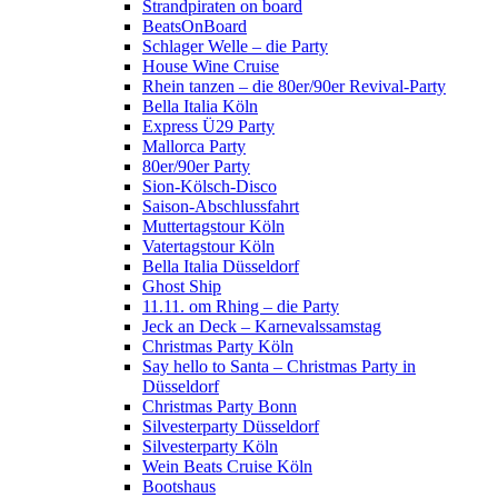
Strandpiraten on board
BeatsOnBoard
Schlager Welle – die Party
House Wine Cruise
Rhein tanzen – die 80er/90er Revival-Party
Bella Italia Köln
Express Ü29 Party
Mallorca Party
80er/90er Party
Sion-Kölsch-Disco
Saison-Abschlussfahrt
Muttertagstour Köln
Vatertagstour Köln
Bella Italia Düsseldorf
Ghost Ship
11.11. om Rhing – die Party
Jeck an Deck – Karnevalssamstag
Christmas Party Köln
Say hello to Santa – Christmas Party in
Düsseldorf
Christmas Party Bonn
Silvesterparty Düsseldorf
Silvesterparty Köln
Wein Beats Cruise Köln
Bootshaus