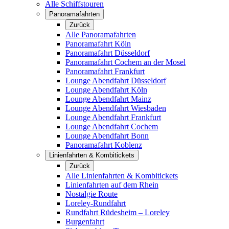
Alle Schiffstouren
Panoramafahrten
Zurück
Alle Panoramafahrten
Panoramafahrt Köln
Panoramafahrt Düsseldorf
Panoramafahrt Cochem an der Mosel
Panoramafahrt Frankfurt
Lounge Abendfahrt Düsseldorf
Lounge Abendfahrt Köln
Lounge Abendfahrt Mainz
Lounge Abendfahrt Wiesbaden
Lounge Abendfahrt Frankfurt
Lounge Abendfahrt Cochem
Lounge Abendfahrt Bonn
Panoramafahrt Koblenz
Linienfahrten & Kombitickets
Zurück
Alle Linienfahrten & Kombitickets
Linienfahrten auf dem Rhein
Nostalgie Route
Loreley-Rundfahrt
Rundfahrt Rüdesheim – Loreley
Burgenfahrt