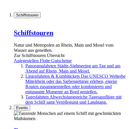
Schiffstouren
Schiffstouren
Natur und Metropolen an Rhein, Main und Mosel vom
Wasser aus geneißen.
Zur Schiffstouren Übersicht
Anlegestellen
Flotte
Gutscheine
Panoramafahrten
Städte-Sightseeing am Tag und am
Abend auf Rhein, Main und Mosel.
Linienfahrten & Kombitickets
Das UNESCO Welterbe
Mittelrhein oder das Siebengebirge erleben, eigene
Routen zusammenstellen oder kombinieren und
entspannte Momente an Bord genießen.
Tagesfahrten
Abwechslungsreiche Tagesausflüge mit
dem Schiff samt Verpflegung und Landgang.
Events