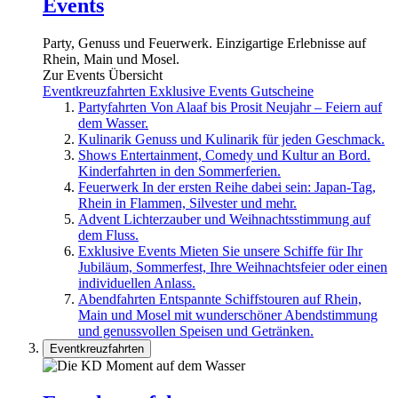
Events
Party, Genuss und Feuerwerk. Einzigartige Erlebnisse auf
Rhein, Main und Mosel.
Zur Events Übersicht
Eventkreuzfahrten
Exklusive Events
Gutscheine
Partyfahrten
Von Alaaf bis Prosit Neujahr – Feiern auf
dem Wasser.
Kulinarik
Genuss und Kulinarik für jeden Geschmack.
Shows
Entertainment, Comedy und Kultur an Bord.
Kinderfahrten in den Sommerferien.
Feuerwerk
In der ersten Reihe dabei sein: Japan-Tag,
Rhein in Flammen, Silvester und mehr.
Advent
Lichterzauber und Weihnachtsstimmung auf
dem Fluss.
Exklusive Events
Mieten Sie unsere Schiffe für Ihr
Jubiläum, Sommerfest, Ihre Weihnachtsfeier oder einen
individuellen Anlass.
Abendfahrten
Entspannte Schiffstouren auf Rhein,
Main und Mosel mit wunderschöner Abendstimmung
und genussvollen Speisen und Getränken.
Eventkreuzfahrten