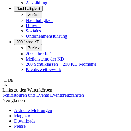
Ausbildung
Nachhaltigkeit
Zurück
Nachhaltigkeit
Umwelt
Soziales
Unternehmens­führung
200 Jahre KD
Zurück
200 Jahre KD
Meilensteine der KD
200 Schulklassen – 200 KD Momente
Kreativwettbewerb
DE
EN
Links zu den Warenkörben
Schiffstouren und Events
Eventkreuzfahrten
Neuigkeiten
Aktuelle Meldungen
Magazin
Downloads
Presse