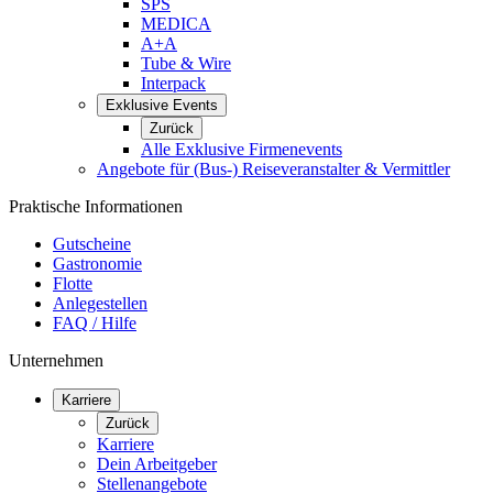
SPS
MEDICA
A+A
Tube & Wire
Interpack
Exklusive Events
Zurück
Alle Exklusive Firmenevents
Angebote für (Bus-) Reiseveranstalter & Vermittler
Praktische Informationen
Gutscheine
Gastronomie
Flotte
Anlegestellen
FAQ / Hilfe
Unternehmen
Karriere
Zurück
Karriere
Dein Arbeitgeber
Stellenangebote