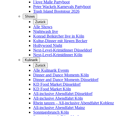
I love Malle Partyboot
Peter Wackels Karnevals Partyboot
Trash Island Bootstour 2026
Shows
Zurück
Alle Shows
Nightwash live
Konrad Beikircher live in Köln
Kultur-Dinner mit Jürgen Becker
Hollywood Night
Next-Level-Krimidinner Düsseldorf
Next-Level-Krimidinner Köln
Kulinarik
Zurück
Alle Kulinarik Events
Dinner and Dance Moments Köln
Dinner and Dance Moments Düsseldorf
KD Food Market Düsseldorf
KD Food Market Köln
All-inclusive Abendfahrt Düsseldorf
All-inclusive Abendfahrt Köln
Rhein tanzen – All-inclusive Abendfahrt Koblenz
All-inclusive Abendfahrt Mainz
Sonntagsbrunch Köln