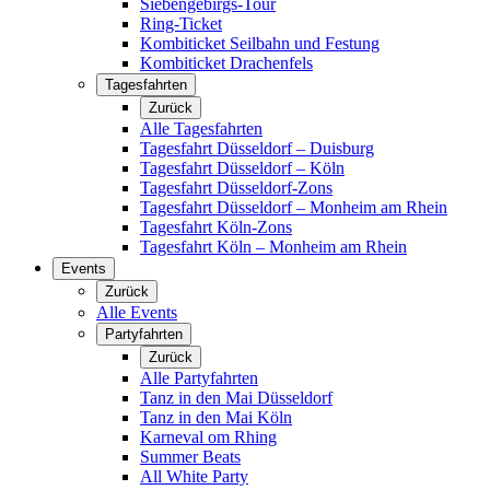
Siebengebirgs-Tour
Ring-Ticket
Kombiticket Seilbahn und Festung
Kombiticket Drachenfels
Tagesfahrten
Zurück
Alle Tagesfahrten
Tagesfahrt Düsseldorf – Duisburg
Tagesfahrt Düsseldorf – Köln
Tagesfahrt Düsseldorf-Zons
Tagesfahrt Düsseldorf – Monheim am Rhein
Tagesfahrt Köln-Zons
Tagesfahrt Köln – Monheim am Rhein
Events
Zurück
Alle Events
Partyfahrten
Zurück
Alle Partyfahrten
Tanz in den Mai Düsseldorf
Tanz in den Mai Köln
Karneval om Rhing
Summer Beats
All White Party