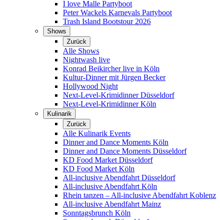
I love Malle Partyboot
Peter Wackels Karnevals Partyboot
Trash Island Bootstour 2026
Shows
Zurück
Alle Shows
Nightwash live
Konrad Beikircher live in Köln
Kultur-Dinner mit Jürgen Becker
Hollywood Night
Next-Level-Krimidinner Düsseldorf
Next-Level-Krimidinner Köln
Kulinarik
Zurück
Alle Kulinarik Events
Dinner and Dance Moments Köln
Dinner and Dance Moments Düsseldorf
KD Food Market Düsseldorf
KD Food Market Köln
All-inclusive Abendfahrt Düsseldorf
All-inclusive Abendfahrt Köln
Rhein tanzen – All-inclusive Abendfahrt Koblenz
All-inclusive Abendfahrt Mainz
Sonntagsbrunch Köln