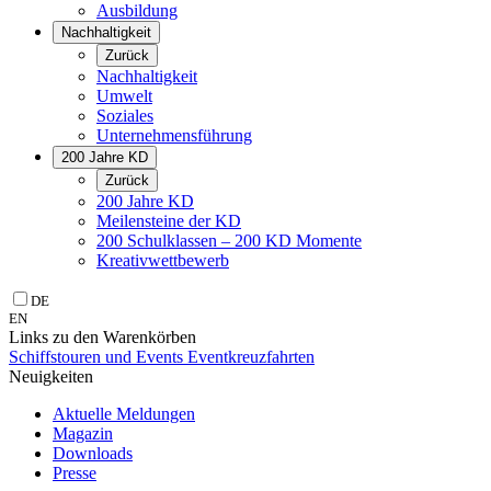
Ausbildung
Nachhaltigkeit
Zurück
Nachhaltigkeit
Umwelt
Soziales
Unternehmens­führung
200 Jahre KD
Zurück
200 Jahre KD
Meilensteine der KD
200 Schulklassen – 200 KD Momente
Kreativwettbewerb
DE
EN
Links zu den Warenkörben
Schiffstouren und Events
Eventkreuzfahrten
Neuigkeiten
Aktuelle Meldungen
Magazin
Downloads
Presse