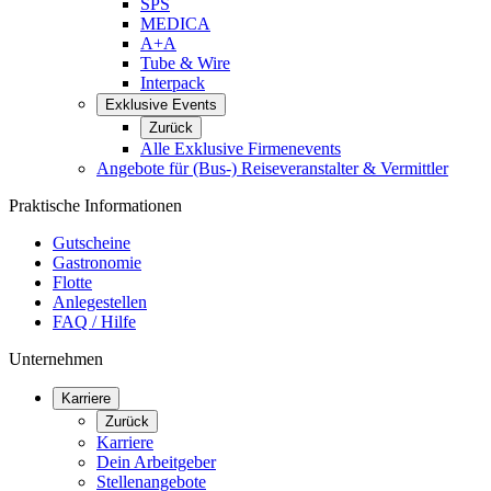
SPS
MEDICA
A+A
Tube & Wire
Interpack
Exklusive Events
Zurück
Alle Exklusive Firmenevents
Angebote für (Bus-) Reiseveranstalter & Vermittler
Praktische Informationen
Gutscheine
Gastronomie
Flotte
Anlegestellen
FAQ / Hilfe
Unternehmen
Karriere
Zurück
Karriere
Dein Arbeitgeber
Stellenangebote