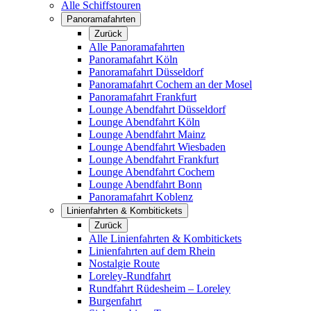
Alle Schiffstouren
Panoramafahrten
Zurück
Alle Panoramafahrten
Panoramafahrt Köln
Panoramafahrt Düsseldorf
Panoramafahrt Cochem an der Mosel
Panoramafahrt Frankfurt
Lounge Abendfahrt Düsseldorf
Lounge Abendfahrt Köln
Lounge Abendfahrt Mainz
Lounge Abendfahrt Wiesbaden
Lounge Abendfahrt Frankfurt
Lounge Abendfahrt Cochem
Lounge Abendfahrt Bonn
Panoramafahrt Koblenz
Linienfahrten & Kombitickets
Zurück
Alle Linienfahrten & Kombitickets
Linienfahrten auf dem Rhein
Nostalgie Route
Loreley-Rundfahrt
Rundfahrt Rüdesheim – Loreley
Burgenfahrt