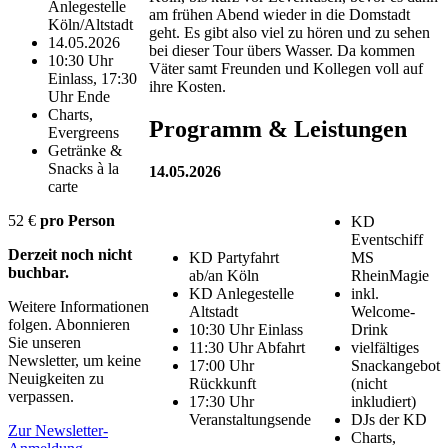
Anlegestelle
am frühen Abend wieder in die Domstadt
Köln/Altstadt
geht. Es gibt also viel zu hören und zu sehen
14.05.2026
bei dieser Tour übers Wasser. Da kommen
10:30 Uhr
Väter samt Freunden und Kollegen voll auf
Einlass, 17:30
ihre Kosten.
Uhr Ende
Charts,
Programm & Leistungen
Evergreens
Getränke &
Snacks à la
14.05.2026
carte
52 €
pro Person
KD
Eventschiff
Derzeit noch nicht
KD Partyfahrt
MS
buchbar.
ab/an Köln
RheinMagie
KD Anlegestelle
inkl.
Weitere Informationen
Altstadt
Welcome-
folgen. Abonnieren
10:30 Uhr Einlass
Drink
Sie unseren
11:30 Uhr Abfahrt
vielfältiges
Newsletter, um keine
17:00 Uhr
Snackangebot
Neuigkeiten zu
Rückkunft
(nicht
verpassen.
17:30 Uhr
inkludiert)
Veranstaltungsende
DJs der KD
Zur Newsletter-
Charts,