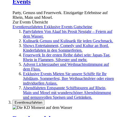
Events
Party, Genuss und Feuerwerk. Einzigartige Erlebnisse auf
Rhein, Main und Mosel.
Zur Events Übersicht
Eventkreuzfahrten
Exklusive Events
Gutscheine
Partyfahrten
Von Alaaf bis Prosit Neujahr – Feiern auf
dem Wasser.
Kulinarik
Genuss und Kulinarik für jeden Geschmack.
Shows
Entertainment, Comedy und Kultur an Bord.
Kinderfahrten in den Sommerferien.
Feuerwerk
In der ersten Reihe dabei sein: Japan-Tag,
Rhein in Flammen, Silvester und mehr.
Advent
Lichterzauber und Weihnachtsstimmung auf
dem Fluss.
Exklusive Events
Mieten Sie unsere Schiffe für Ihr
Jubiläum, Sommerfest, Ihre Weihnachtsfeier oder einen
individuellen Anlass.
Abendfahrten
Entspannte Schiffstouren auf Rhein,
Main und Mosel mit wunderschöner Abendstimmung
und genussvollen Speisen und Getränken.
Eventkreuzfahrten