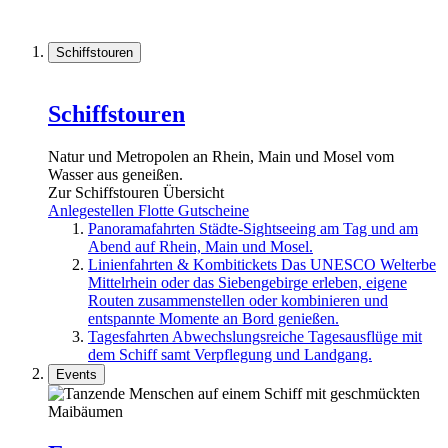
Schiffstouren
Schiffstouren
Natur und Metropolen an Rhein, Main und Mosel vom
Wasser aus geneißen.
Zur Schiffstouren Übersicht
Anlegestellen
Flotte
Gutscheine
Panoramafahrten
Städte-Sightseeing am Tag und am
Abend auf Rhein, Main und Mosel.
Linienfahrten & Kombitickets
Das UNESCO Welterbe
Mittelrhein oder das Siebengebirge erleben, eigene
Routen zusammenstellen oder kombinieren und
entspannte Momente an Bord genießen.
Tagesfahrten
Abwechslungsreiche Tagesausflüge mit
dem Schiff samt Verpflegung und Landgang.
Events