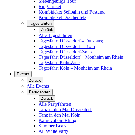
Siebengebirgs-Tour
Ring-Ticket
Kombiticket Seilbahn und Festung
Kombiticket Drachenfels
Tagesfahrten
Zurück
Alle Tagesfahrten
Tagesfahrt Düsseldorf – Duisburg
Tagesfahrt Düsseldorf – Köln
Tagesfahrt Düsseldorf-Zons
Tagesfahrt Düsseldorf – Monheim am Rhein
Tagesfahrt Köln-Zons
Tagesfahrt Köln – Monheim am Rhein
Events
Zurück
Alle Events
Partyfahrten
Zurück
Alle Partyfahrten
Tanz in den Mai Düsseldorf
Tanz in den Mai Köln
Karneval om Rhing
Summer Beats
All White Party