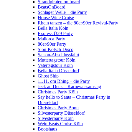
Strandpiraten on board
BeatsOnBoard
Schlager Welle – die Party
House Wine Cruise
Rhein tanzen – die 80er/90er Revival-Party
Bella Italia Köln
Express Ü29 Party
Mallorca Party
80er/90er Party
Sion-Kölsch-Disco
Saison-Abschlussfahrt
Muttertagstour Köln
Vatertagstour Köln
Bella Italia Düsseldorf
Ghost Ship
11.11. om Rhing – die Party
Jeck an Deck – Karnevalssamstag
Christmas Party Köln
Say hello to Santa – Christmas Party in
Düsseldorf
Christmas Party Bonn
Silvesterparty Düsseldorf
Silvesterparty Köln
Wein Beats Cruise Köln
Bootshaus