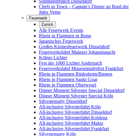
Sonntagsbrunch Düsseldorf
Chefs in Town – Captain’s Dinner an Bord der
Jules Verne
Feuerwerk
Zurück
Alle Feuerwerk Events
Rhein in Flammen in Bonn
Japanisches Feuerwerk
Großes Kirmesfeuerwerk Düsseldorf
Feuerwerksfahrt Mainzer Johannisnacht
Kölner Lichter
Fest der 1000 Lichter Andernach
Feuerwerksfahrt Museumsuferfest Frankfurt
Rhein in Flammen Rüdesheim/Bingen
Rhein in Flammen Sankt Goar
Rhein in Flammen Oberwesel
Dinner Moment Silvester Special Düsseldorf
Dinner Moment Silvester Special Köln
Silvesterparty Düsseldorf
All-inclusive Silvesterfahrt Köln
All-inclusive Silvesterfahrt Düsseldorf
All-inclusive Silvesterfahrt Koblenz
All-inclusive Silvesterfahrt Mainz
All-inclusive Silvesterfahrt Frankfurt
Silvesterparty Köln