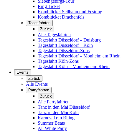
Siebengebirgs-Tour
Ring-Ticket
Kombiticket Seilbahn und Festung
Kombiticket Drachenfels
Tagesfahrten
Zurück
Alle Tagesfahrten
Tagesfahrt Düsseldorf – Duisburg
Tagesfahrt Düsseldorf – Köln
Tagesfahrt Düsseldorf-Zons
Tagesfahrt Düsseldorf – Monheim am Rhein
Tagesfahrt Köln-Zons
Tagesfahrt Köln – Monheim am Rhein
Events
Zurück
Alle Events
Partyfahrten
Zurück
Alle Partyfahrten
Tanz in den Mai Düsseldorf
Tanz in den Mai Köln
Karneval om Rhing
Summer Beats
All White Party