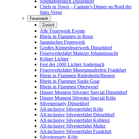
Sonntagsbrunch Düsseldorf
Chefs in Town – Captain’s Dinner an Bord der
Jules Verne
Feuerwerk
Zurück
Alle Feuerwerk Events
Rhein in Flammen in Bonn
Japanisches Feuerwerk
Großes Kirmesfeuerwerk Düsseldorf
Feuerwerksfahrt Mainzer Johannisnacht
Kölner Lichter
Fest der 1000 Lichter Andernach
Feuerwerksfahrt Museumsuferfest Frankfurt
Rhein in Flammen Rüdesheim/Bingen
Rhein in Flammen Sankt Goar
Rhein in Flammen Oberwesel
Dinner Moment Silvester Special Düsseldorf
Dinner Moment Silvester Special Köln
Silvesterparty Düsseldorf
All-inclusive Silvesterfahrt Köln
All-inclusive Silvesterfahrt Düsseldorf
All-inclusive Silvesterfahrt Koblenz
All-inclusive Silvesterfahrt Mainz
All-inclusive Silvesterfahrt Frankfurt
Silvesterparty Köln