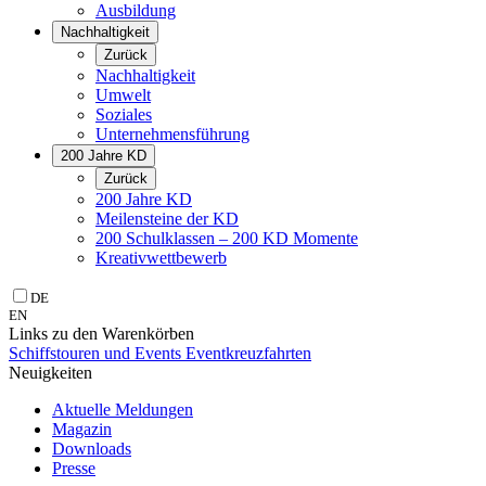
Ausbildung
Nachhaltigkeit
Zurück
Nachhaltigkeit
Umwelt
Soziales
Unternehmens­führung
200 Jahre KD
Zurück
200 Jahre KD
Meilensteine der KD
200 Schulklassen – 200 KD Momente
Kreativwettbewerb
DE
EN
Links zu den Warenkörben
Schiffstouren und Events
Eventkreuzfahrten
Neuigkeiten
Aktuelle Meldungen
Magazin
Downloads
Presse