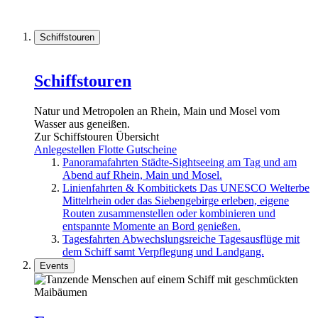
Schiffstouren
Schiffstouren
Natur und Metropolen an Rhein, Main und Mosel vom
Wasser aus geneißen.
Zur Schiffstouren Übersicht
Anlegestellen
Flotte
Gutscheine
Panoramafahrten
Städte-Sightseeing am Tag und am
Abend auf Rhein, Main und Mosel.
Linienfahrten & Kombitickets
Das UNESCO Welterbe
Mittelrhein oder das Siebengebirge erleben, eigene
Routen zusammenstellen oder kombinieren und
entspannte Momente an Bord genießen.
Tagesfahrten
Abwechslungsreiche Tagesausflüge mit
dem Schiff samt Verpflegung und Landgang.
Events