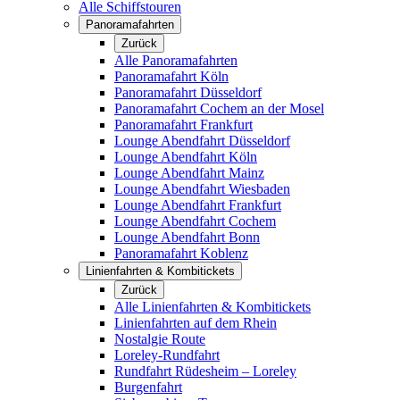
Alle Schiffstouren
Panoramafahrten
Zurück
Alle Panoramafahrten
Panoramafahrt Köln
Panoramafahrt Düsseldorf
Panoramafahrt Cochem an der Mosel
Panoramafahrt Frankfurt
Lounge Abendfahrt Düsseldorf
Lounge Abendfahrt Köln
Lounge Abendfahrt Mainz
Lounge Abendfahrt Wiesbaden
Lounge Abendfahrt Frankfurt
Lounge Abendfahrt Cochem
Lounge Abendfahrt Bonn
Panoramafahrt Koblenz
Linienfahrten & Kombitickets
Zurück
Alle Linienfahrten & Kombitickets
Linienfahrten auf dem Rhein
Nostalgie Route
Loreley-Rundfahrt
Rundfahrt Rüdesheim – Loreley
Burgenfahrt