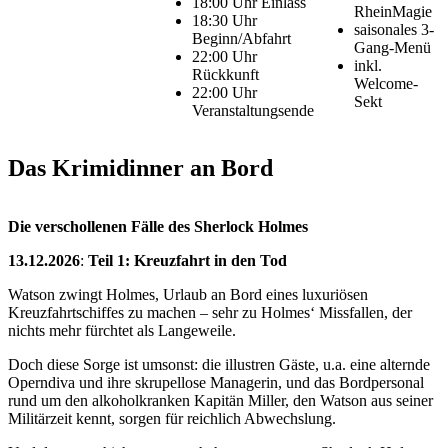
18:00 Uhr Einlass
RheinMagie
18:30 Uhr
saisonales 3-
Beginn/Abfahrt
Gang-Menü
22:00 Uhr
inkl.
Rückkunft
Welcome-
22:00 Uhr
Sekt
Veranstaltungsende
Das Krimidinner an Bord
Die verschollenen Fälle des Sherlock Holmes
13.12.2026
:
Teil 1: Kreuzfahrt in den Tod
Watson zwingt Holmes, Urlaub an Bord eines luxuriösen
Kreuzfahrtschiffes zu machen – sehr zu Holmes‘ Missfallen, der
nichts mehr fürchtet als Langeweile.
Doch diese Sorge ist umsonst: die illustren Gäste, u.a. eine alternde
Operndiva und ihre skrupellose Managerin, und das Bordpersonal
rund um den alkoholkranken Kapitän Miller, den Watson aus seiner
Militärzeit kennt, sorgen für reichlich Abwechslung.