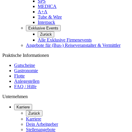
SPS
MEDICA
A+A
Tube & Wire
Interpack
Exklusive Events
Zurück
Alle Exklusive Firmenevents
Angebote für (Bus-) Reiseveranstalter & Vermittler
Praktische Informationen
Gutscheine
Gastronomie
Flotte
Anlegestellen
FAQ / Hilfe
Unternehmen
Karriere
Zurück
Karriere
Dein Arbeitgeber
Stellenangebote