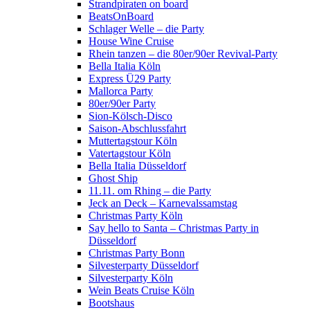
Strandpiraten on board
BeatsOnBoard
Schlager Welle – die Party
House Wine Cruise
Rhein tanzen – die 80er/90er Revival-Party
Bella Italia Köln
Express Ü29 Party
Mallorca Party
80er/90er Party
Sion-Kölsch-Disco
Saison-Abschlussfahrt
Muttertagstour Köln
Vatertagstour Köln
Bella Italia Düsseldorf
Ghost Ship
11.11. om Rhing – die Party
Jeck an Deck – Karnevalssamstag
Christmas Party Köln
Say hello to Santa – Christmas Party in
Düsseldorf
Christmas Party Bonn
Silvesterparty Düsseldorf
Silvesterparty Köln
Wein Beats Cruise Köln
Bootshaus