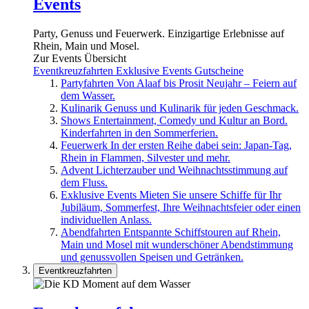
Events
Party, Genuss und Feuerwerk. Einzigartige Erlebnisse auf
Rhein, Main und Mosel.
Zur Events Übersicht
Eventkreuzfahrten
Exklusive Events
Gutscheine
Partyfahrten
Von Alaaf bis Prosit Neujahr – Feiern auf
dem Wasser.
Kulinarik
Genuss und Kulinarik für jeden Geschmack.
Shows
Entertainment, Comedy und Kultur an Bord.
Kinderfahrten in den Sommerferien.
Feuerwerk
In der ersten Reihe dabei sein: Japan-Tag,
Rhein in Flammen, Silvester und mehr.
Advent
Lichterzauber und Weihnachtsstimmung auf
dem Fluss.
Exklusive Events
Mieten Sie unsere Schiffe für Ihr
Jubiläum, Sommerfest, Ihre Weihnachtsfeier oder einen
individuellen Anlass.
Abendfahrten
Entspannte Schiffstouren auf Rhein,
Main und Mosel mit wunderschöner Abendstimmung
und genussvollen Speisen und Getränken.
Eventkreuzfahrten