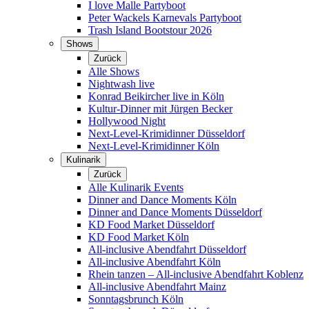
I love Malle Partyboot
Peter Wackels Karnevals Partyboot
Trash Island Bootstour 2026
Shows
Zurück
Alle Shows
Nightwash live
Konrad Beikircher live in Köln
Kultur-Dinner mit Jürgen Becker
Hollywood Night
Next-Level-Krimidinner Düsseldorf
Next-Level-Krimidinner Köln
Kulinarik
Zurück
Alle Kulinarik Events
Dinner and Dance Moments Köln
Dinner and Dance Moments Düsseldorf
KD Food Market Düsseldorf
KD Food Market Köln
All-inclusive Abendfahrt Düsseldorf
All-inclusive Abendfahrt Köln
Rhein tanzen – All-inclusive Abendfahrt Koblenz
All-inclusive Abendfahrt Mainz
Sonntagsbrunch Köln