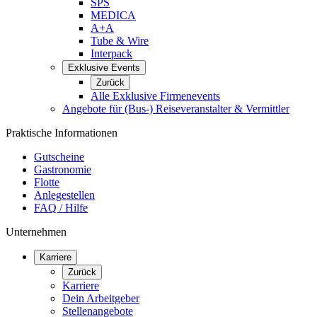
SPS
MEDICA
A+A
Tube & Wire
Interpack
Exklusive Events
Zurück
Alle Exklusive Firmenevents
Angebote für (Bus-) Reiseveranstalter & Vermittler
Praktische Informationen
Gutscheine
Gastronomie
Flotte
Anlegestellen
FAQ / Hilfe
Unternehmen
Karriere
Zurück
Karriere
Dein Arbeitgeber
Stellenangebote