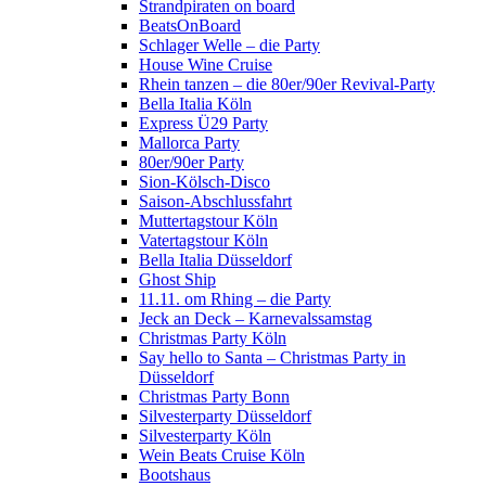
Strandpiraten on board
BeatsOnBoard
Schlager Welle – die Party
House Wine Cruise
Rhein tanzen – die 80er/90er Revival-Party
Bella Italia Köln
Express Ü29 Party
Mallorca Party
80er/90er Party
Sion-Kölsch-Disco
Saison-Abschlussfahrt
Muttertagstour Köln
Vatertagstour Köln
Bella Italia Düsseldorf
Ghost Ship
11.11. om Rhing – die Party
Jeck an Deck – Karnevalssamstag
Christmas Party Köln
Say hello to Santa – Christmas Party in
Düsseldorf
Christmas Party Bonn
Silvesterparty Düsseldorf
Silvesterparty Köln
Wein Beats Cruise Köln
Bootshaus