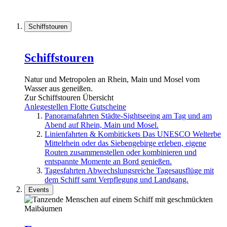
Schiffstouren
Schiffstouren
Natur und Metropolen an Rhein, Main und Mosel vom
Wasser aus geneißen.
Zur Schiffstouren Übersicht
Anlegestellen
Flotte
Gutscheine
Panoramafahrten
Städte-Sightseeing am Tag und am
Abend auf Rhein, Main und Mosel.
Linienfahrten & Kombitickets
Das UNESCO Welterbe
Mittelrhein oder das Siebengebirge erleben, eigene
Routen zusammenstellen oder kombinieren und
entspannte Momente an Bord genießen.
Tagesfahrten
Abwechslungsreiche Tagesausflüge mit
dem Schiff samt Verpflegung und Landgang.
Events