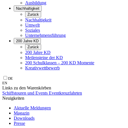
Ausbildung
Nachhaltigkeit
Zurück
Nachhaltigkeit
Umwelt
Soziales
Unternehmens­führung
200 Jahre KD
Zurück
200 Jahre KD
Meilensteine der KD
200 Schulklassen – 200 KD Momente
Kreativwettbewerb
DE
EN
Links zu den Warenkörben
Schiffstouren und Events
Eventkreuzfahrten
Neuigkeiten
Aktuelle Meldungen
Magazin
Downloads
Presse