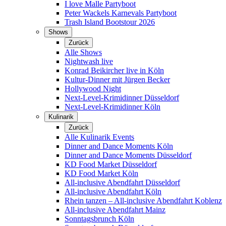
I love Malle Partyboot
Peter Wackels Karnevals Partyboot
Trash Island Bootstour 2026
Shows
Zurück
Alle Shows
Nightwash live
Konrad Beikircher live in Köln
Kultur-Dinner mit Jürgen Becker
Hollywood Night
Next-Level-Krimidinner Düsseldorf
Next-Level-Krimidinner Köln
Kulinarik
Zurück
Alle Kulinarik Events
Dinner and Dance Moments Köln
Dinner and Dance Moments Düsseldorf
KD Food Market Düsseldorf
KD Food Market Köln
All-inclusive Abendfahrt Düsseldorf
All-inclusive Abendfahrt Köln
Rhein tanzen – All-inclusive Abendfahrt Koblenz
All-inclusive Abendfahrt Mainz
Sonntagsbrunch Köln