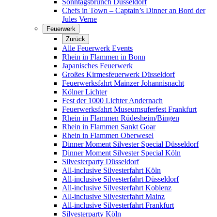
Sonntagsbrunch Düsseldorf
Chefs in Town – Captain’s Dinner an Bord der
Jules Verne
Feuerwerk
Zurück
Alle Feuerwerk Events
Rhein in Flammen in Bonn
Japanisches Feuerwerk
Großes Kirmesfeuerwerk Düsseldorf
Feuerwerksfahrt Mainzer Johannisnacht
Kölner Lichter
Fest der 1000 Lichter Andernach
Feuerwerksfahrt Museumsuferfest Frankfurt
Rhein in Flammen Rüdesheim/Bingen
Rhein in Flammen Sankt Goar
Rhein in Flammen Oberwesel
Dinner Moment Silvester Special Düsseldorf
Dinner Moment Silvester Special Köln
Silvesterparty Düsseldorf
All-inclusive Silvesterfahrt Köln
All-inclusive Silvesterfahrt Düsseldorf
All-inclusive Silvesterfahrt Koblenz
All-inclusive Silvesterfahrt Mainz
All-inclusive Silvesterfahrt Frankfurt
Silvesterparty Köln