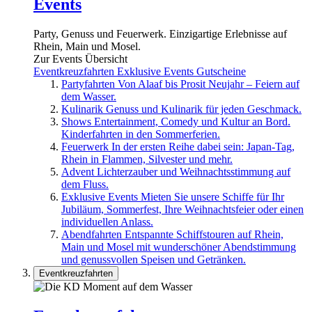
Events
Party, Genuss und Feuerwerk. Einzigartige Erlebnisse auf
Rhein, Main und Mosel.
Zur Events Übersicht
Eventkreuzfahrten
Exklusive Events
Gutscheine
Partyfahrten
Von Alaaf bis Prosit Neujahr – Feiern auf
dem Wasser.
Kulinarik
Genuss und Kulinarik für jeden Geschmack.
Shows
Entertainment, Comedy und Kultur an Bord.
Kinderfahrten in den Sommerferien.
Feuerwerk
In der ersten Reihe dabei sein: Japan-Tag,
Rhein in Flammen, Silvester und mehr.
Advent
Lichterzauber und Weihnachtsstimmung auf
dem Fluss.
Exklusive Events
Mieten Sie unsere Schiffe für Ihr
Jubiläum, Sommerfest, Ihre Weihnachtsfeier oder einen
individuellen Anlass.
Abendfahrten
Entspannte Schiffstouren auf Rhein,
Main und Mosel mit wunderschöner Abendstimmung
und genussvollen Speisen und Getränken.
Eventkreuzfahrten