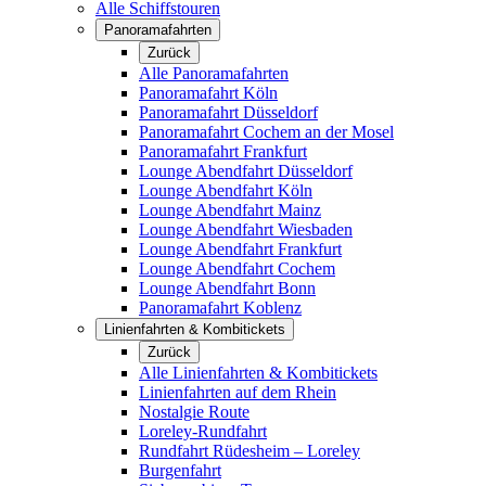
Alle Schiffstouren
Panoramafahrten
Zurück
Alle Panoramafahrten
Panoramafahrt Köln
Panoramafahrt Düsseldorf
Panoramafahrt Cochem an der Mosel
Panoramafahrt Frankfurt
Lounge Abendfahrt Düsseldorf
Lounge Abendfahrt Köln
Lounge Abendfahrt Mainz
Lounge Abendfahrt Wiesbaden
Lounge Abendfahrt Frankfurt
Lounge Abendfahrt Cochem
Lounge Abendfahrt Bonn
Panoramafahrt Koblenz
Linienfahrten & Kombitickets
Zurück
Alle Linienfahrten & Kombitickets
Linienfahrten auf dem Rhein
Nostalgie Route
Loreley-Rundfahrt
Rundfahrt Rüdesheim – Loreley
Burgenfahrt