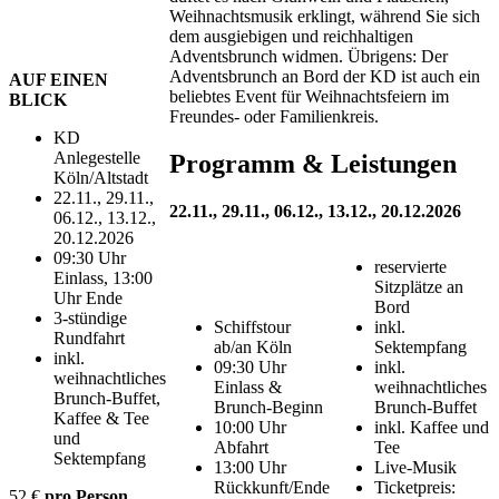
Weihnachtsmusik erklingt, während Sie sich
dem ausgiebigen und reichhaltigen
Adventsbrunch widmen. Übrigens: Der
Adventsbrunch an Bord der KD ist auch ein
AUF EINEN
beliebtes Event für Weihnachtsfeiern im
BLICK
Freundes- oder Familienkreis.
KD
Anlegestelle
Programm & Leistungen
Köln/Altstadt
22.11., 29.11.,
22.11., 29.11., 06.12., 13.12., 20.12.2026
06.12., 13.12.,
20.12.2026
09:30 Uhr
reservierte
Einlass, 13:00
Sitzplätze an
Uhr Ende
Bord
3-stündige
Schiffstour
inkl.
Rundfahrt
ab/an Köln
Sektempfang
inkl.
09:30 Uhr
inkl.
weihnachtliches
Einlass &
weihnachtliches
Brunch-Buffet,
Brunch-Beginn
Brunch-Buffet
Kaffee & Tee
10:00 Uhr
inkl. Kaffee und
und
Abfahrt
Tee
Sektempfang
13:00 Uhr
Live-Musik
Rückkunft/Ende
Ticketpreis:
52 €
pro Person