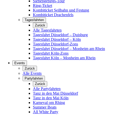
Siebengebirgs-Tour
Ring-Ticket
Kombiticket Seilbahn und Festung
Kombiticket Drachenfels
Tagesfahrten
Zurück
Alle Tagesfahrten
Tagesfahrt Düsseldorf – Duisburg
Tagesfahrt Düsseldorf – Köln
Tagesfahrt Düsseldorf-Zons
Tagesfahrt Düsseldorf – Monheim am Rhein
Tagesfahrt Köln-Zons
Tagesfahrt Köln – Monheim am Rhein
Events
Zurück
Alle Events
Partyfahrten
Zurück
Alle Partyfahrten
Tanz in den Mai Düsseldorf
Tanz in den Mai Köln
Karneval om Rhing
Summer Beats
All White Party