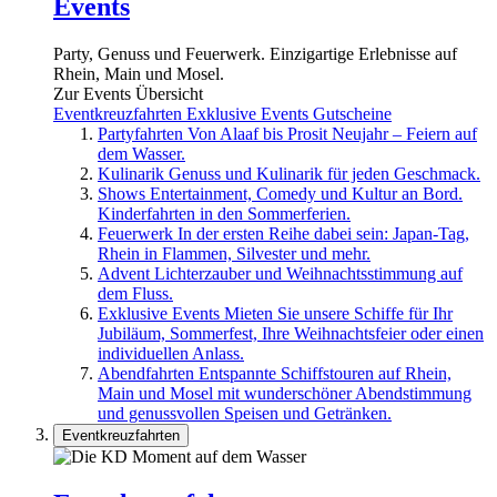
Events
Party, Genuss und Feuerwerk. Einzigartige Erlebnisse auf
Rhein, Main und Mosel.
Zur Events Übersicht
Eventkreuzfahrten
Exklusive Events
Gutscheine
Partyfahrten
Von Alaaf bis Prosit Neujahr – Feiern auf
dem Wasser.
Kulinarik
Genuss und Kulinarik für jeden Geschmack.
Shows
Entertainment, Comedy und Kultur an Bord.
Kinderfahrten in den Sommerferien.
Feuerwerk
In der ersten Reihe dabei sein: Japan-Tag,
Rhein in Flammen, Silvester und mehr.
Advent
Lichterzauber und Weihnachtsstimmung auf
dem Fluss.
Exklusive Events
Mieten Sie unsere Schiffe für Ihr
Jubiläum, Sommerfest, Ihre Weihnachtsfeier oder einen
individuellen Anlass.
Abendfahrten
Entspannte Schiffstouren auf Rhein,
Main und Mosel mit wunderschöner Abendstimmung
und genussvollen Speisen und Getränken.
Eventkreuzfahrten