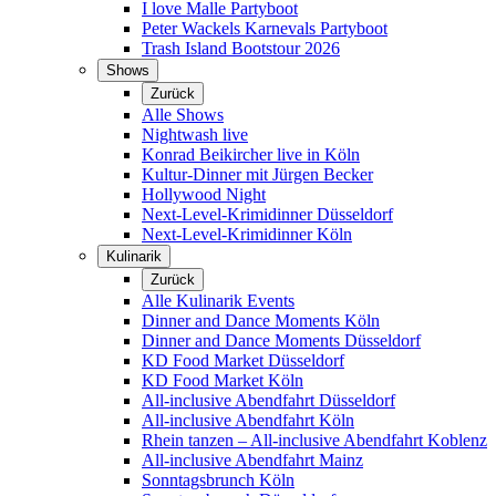
I love Malle Partyboot
Peter Wackels Karnevals Partyboot
Trash Island Bootstour 2026
Shows
Zurück
Alle Shows
Nightwash live
Konrad Beikircher live in Köln
Kultur-Dinner mit Jürgen Becker
Hollywood Night
Next-Level-Krimidinner Düsseldorf
Next-Level-Krimidinner Köln
Kulinarik
Zurück
Alle Kulinarik Events
Dinner and Dance Moments Köln
Dinner and Dance Moments Düsseldorf
KD Food Market Düsseldorf
KD Food Market Köln
All-inclusive Abendfahrt Düsseldorf
All-inclusive Abendfahrt Köln
Rhein tanzen – All-inclusive Abendfahrt Koblenz
All-inclusive Abendfahrt Mainz
Sonntagsbrunch Köln