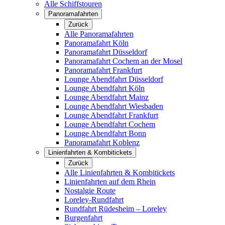
Alle Schiffstouren
Panoramafahrten
Zurück
Alle Panoramafahrten
Panoramafahrt Köln
Panoramafahrt Düsseldorf
Panoramafahrt Cochem an der Mosel
Panoramafahrt Frankfurt
Lounge Abendfahrt Düsseldorf
Lounge Abendfahrt Köln
Lounge Abendfahrt Mainz
Lounge Abendfahrt Wiesbaden
Lounge Abendfahrt Frankfurt
Lounge Abendfahrt Cochem
Lounge Abendfahrt Bonn
Panoramafahrt Koblenz
Linienfahrten & Kombitickets
Zurück
Alle Linienfahrten & Kombitickets
Linienfahrten auf dem Rhein
Nostalgie Route
Loreley-Rundfahrt
Rundfahrt Rüdesheim – Loreley
Burgenfahrt