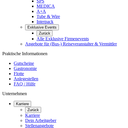
SPS
MEDICA
A+A
Tube & Wire
Interpack
Exklusive Events
Zurück
Alle Exklusive Firmenevents
Angebote für (Bus-) Reiseveranstalter & Vermittler
Praktische Informationen
Gutscheine
Gastronomie
Flotte
Anlegestellen
FAQ / Hilfe
Unternehmen
Karriere
Zurück
Karriere
Dein Arbeitgeber
Stellenangebote