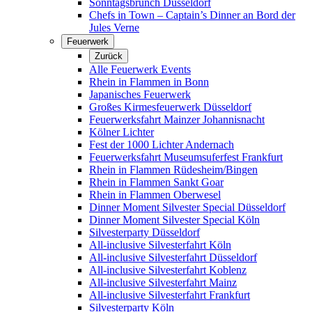
Sonntagsbrunch Düsseldorf
Chefs in Town – Captain’s Dinner an Bord der
Jules Verne
Feuerwerk
Zurück
Alle Feuerwerk Events
Rhein in Flammen in Bonn
Japanisches Feuerwerk
Großes Kirmesfeuerwerk Düsseldorf
Feuerwerksfahrt Mainzer Johannisnacht
Kölner Lichter
Fest der 1000 Lichter Andernach
Feuerwerksfahrt Museumsuferfest Frankfurt
Rhein in Flammen Rüdesheim/Bingen
Rhein in Flammen Sankt Goar
Rhein in Flammen Oberwesel
Dinner Moment Silvester Special Düsseldorf
Dinner Moment Silvester Special Köln
Silvesterparty Düsseldorf
All-inclusive Silvesterfahrt Köln
All-inclusive Silvesterfahrt Düsseldorf
All-inclusive Silvesterfahrt Koblenz
All-inclusive Silvesterfahrt Mainz
All-inclusive Silvesterfahrt Frankfurt
Silvesterparty Köln