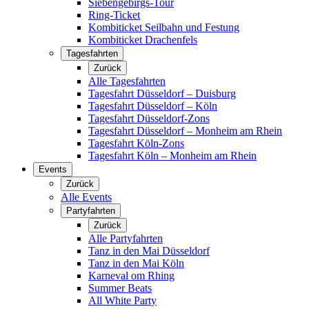
Siebengebirgs-Tour
Ring-Ticket
Kombiticket Seilbahn und Festung
Kombiticket Drachenfels
Tagesfahrten
Zurück
Alle Tagesfahrten
Tagesfahrt Düsseldorf – Duisburg
Tagesfahrt Düsseldorf – Köln
Tagesfahrt Düsseldorf-Zons
Tagesfahrt Düsseldorf – Monheim am Rhein
Tagesfahrt Köln-Zons
Tagesfahrt Köln – Monheim am Rhein
Events
Zurück
Alle Events
Partyfahrten
Zurück
Alle Partyfahrten
Tanz in den Mai Düsseldorf
Tanz in den Mai Köln
Karneval om Rhing
Summer Beats
All White Party