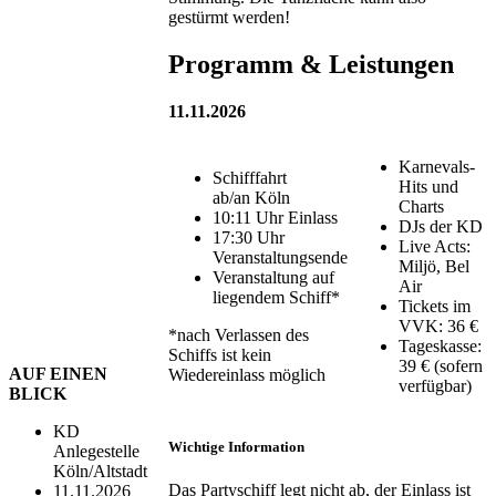
gestürmt werden!
Programm & Leistungen
11.11.2026
Karnevals-
Schifffahrt
Hits und
ab/an Köln
Charts
10:11 Uhr Einlass
DJs der KD
17:30 Uhr
Live Acts:
Veranstaltungsende
Miljö, Bel
Veranstaltung auf
Air
liegendem Schiff*
Tickets im
VVK: 36 €
*nach Verlassen des
Tageskasse:
Schiffs ist kein
39 € (sofern
AUF EINEN
Wiedereinlass möglich
verfügbar)
BLICK
KD
Wichtige Information
Anlegestelle
Köln/Altstadt
Das Partyschiff legt nicht ab, der Einlass ist
11.11.2026