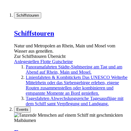
Schiffstouren
Schiffstouren
Natur und Metropolen an Rhein, Main und Mosel vom
Wasser aus geneißen.
Zur Schiffstouren Übersicht
Anlegestellen
Flotte
Gutscheine
Panoramafahrten
Städte-Sightseeing am Tag und am
Abend auf Rhein, Main und Mosel.
Linienfahrten & Kombitickets
Das UNESCO Welterbe
Mittelrhein oder das Siebengebirge erleben, eigene
Routen zusammenstellen oder kombinieren und
entspannte Momente an Bord genießen.
Tagesfahrten
Abwechslungsreiche Tagesausflüge mit
dem Schiff samt Verpflegung und Landgang.
Events