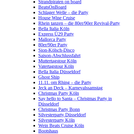
Strandpiraten on board
BeatsOnBoard
Schlager Welle – die Party
House Wine Cruise
Rhein tanzen – die 80er/90er Revival-Party
Bella Italia Köln
Express Ü29 Party
Mallorca Party
80er/90er Party
Sion-Kölsch-Disco
Saison-Abschlussfahrt
Muttertagstour Köln
Vatertagstour Köln
Bella Italia Düsseldorf
Ghost Ship
11.11. om Rhing – die Party
Jeck an Deck – Karnevalssamstag
Christmas Party Köln
Say hello to Santa – Christmas Party in
Düsseldorf
Christmas Party Bonn
Silvesterparty Düsseldorf
Silvesterparty Köln
Wein Beats Cruise Köln
Bootshaus