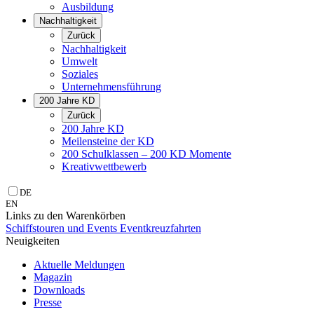
Ausbildung
Nachhaltigkeit
Zurück
Nachhaltigkeit
Umwelt
Soziales
Unternehmens­führung
200 Jahre KD
Zurück
200 Jahre KD
Meilensteine der KD
200 Schulklassen – 200 KD Momente
Kreativwettbewerb
DE
EN
Links zu den Warenkörben
Schiffstouren und Events
Eventkreuzfahrten
Neuigkeiten
Aktuelle Meldungen
Magazin
Downloads
Presse