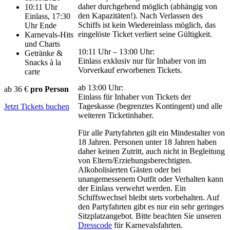
daher durchgehend möglich (abhängig von
10:11 Uhr
den Kapazitäten!). Nach Verlassen des
Einlass, 17:30
Schiffs ist kein Wiedereinlass möglich, das
Uhr Ende
eingelöste Ticket verliert seine Gültigkeit.
Karnevals-Hits
und Charts
10:11 Uhr – 13:00 Uhr:
Getränke &
Einlass exklusiv nur für Inhaber von im
Snacks à la
Vorverkauf erworbenen Tickets.
carte
ab 13:00 Uhr:
ab
36 €
pro Person
Einlass für Inhaber von Tickets der
Tageskasse (begrenztes Kontingent) und alle
Jetzt Tickets buchen
weiteren Ticketinhaber.
Für alle Partyfahrten gilt ein Mindestalter von
18 Jahren. Personen unter 18 Jahren haben
daher keinen Zutritt, auch nicht in Begleitung
von Eltern/Erziehungsberechtigten.
Alkoholisierten Gästen oder bei
unangemessenem Outfit oder Verhalten kann
der Einlass verwehrt werden. Ein
Schiffswechsel bleibt stets vorbehalten. Auf
den Partyfahrten gibt es nur ein sehr geringes
Sitzplatzangebot. Bitte beachten Sie unseren
Dresscode
für Karnevalsfahrten.