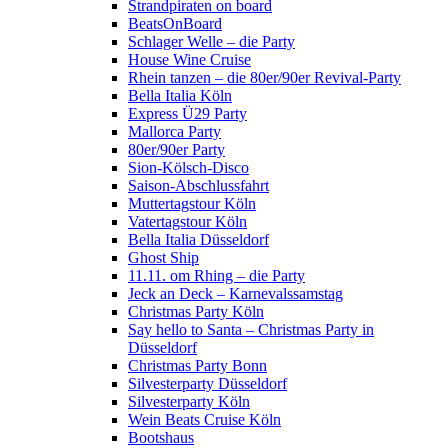
Strandpiraten on board
BeatsOnBoard
Schlager Welle – die Party
House Wine Cruise
Rhein tanzen – die 80er/90er Revival-Party
Bella Italia Köln
Express Ü29 Party
Mallorca Party
80er/90er Party
Sion-Kölsch-Disco
Saison-Abschlussfahrt
Muttertagstour Köln
Vatertagstour Köln
Bella Italia Düsseldorf
Ghost Ship
11.11. om Rhing – die Party
Jeck an Deck – Karnevalssamstag
Christmas Party Köln
Say hello to Santa – Christmas Party in
Düsseldorf
Christmas Party Bonn
Silvesterparty Düsseldorf
Silvesterparty Köln
Wein Beats Cruise Köln
Bootshaus