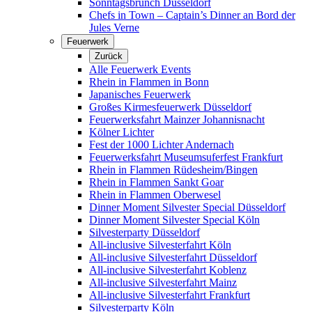
Sonntagsbrunch Düsseldorf
Chefs in Town – Captain’s Dinner an Bord der
Jules Verne
Feuerwerk
Zurück
Alle Feuerwerk Events
Rhein in Flammen in Bonn
Japanisches Feuerwerk
Großes Kirmesfeuerwerk Düsseldorf
Feuerwerksfahrt Mainzer Johannisnacht
Kölner Lichter
Fest der 1000 Lichter Andernach
Feuerwerksfahrt Museumsuferfest Frankfurt
Rhein in Flammen Rüdesheim/Bingen
Rhein in Flammen Sankt Goar
Rhein in Flammen Oberwesel
Dinner Moment Silvester Special Düsseldorf
Dinner Moment Silvester Special Köln
Silvesterparty Düsseldorf
All-inclusive Silvesterfahrt Köln
All-inclusive Silvesterfahrt Düsseldorf
All-inclusive Silvesterfahrt Koblenz
All-inclusive Silvesterfahrt Mainz
All-inclusive Silvesterfahrt Frankfurt
Silvesterparty Köln