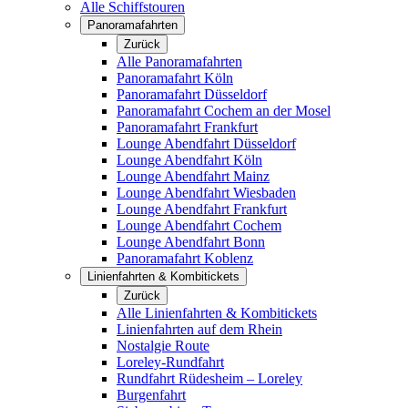
Alle Schiffstouren
Panoramafahrten
Zurück
Alle Panoramafahrten
Panoramafahrt Köln
Panoramafahrt Düsseldorf
Panoramafahrt Cochem an der Mosel
Panoramafahrt Frankfurt
Lounge Abendfahrt Düsseldorf
Lounge Abendfahrt Köln
Lounge Abendfahrt Mainz
Lounge Abendfahrt Wiesbaden
Lounge Abendfahrt Frankfurt
Lounge Abendfahrt Cochem
Lounge Abendfahrt Bonn
Panoramafahrt Koblenz
Linienfahrten & Kombitickets
Zurück
Alle Linienfahrten & Kombitickets
Linienfahrten auf dem Rhein
Nostalgie Route
Loreley-Rundfahrt
Rundfahrt Rüdesheim – Loreley
Burgenfahrt