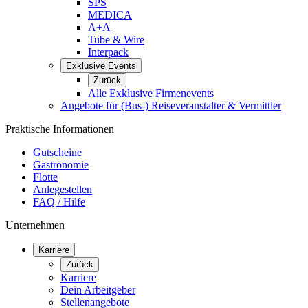
SPS
MEDICA
A+A
Tube & Wire
Interpack
Exklusive Events
Zurück
Alle Exklusive Firmenevents
Angebote für (Bus-) Reiseveranstalter & Vermittler
Praktische Informationen
Gutscheine
Gastronomie
Flotte
Anlegestellen
FAQ / Hilfe
Unternehmen
Karriere
Zurück
Karriere
Dein Arbeitgeber
Stellenangebote