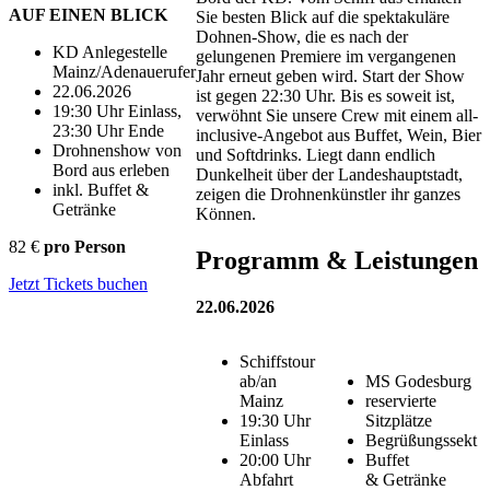
AUF EINEN BLICK
Sie besten Blick auf die spektakuläre
Dohnen-Show, die es nach der
KD Anlegestelle
gelungenen Premiere im vergangenen
Mainz/Adenauerufer
Jahr erneut geben wird. Start der Show
22.06.2026
ist gegen 22:30 Uhr. Bis es soweit ist,
19:30 Uhr Einlass,
verwöhnt Sie unsere Crew mit einem all-
23:30 Uhr Ende
inclusive-Angebot aus Buffet, Wein, Bier
Drohnenshow von
und Softdrinks. Liegt dann endlich
Bord aus erleben
Dunkelheit über der Landeshauptstadt,
inkl. Buffet &
zeigen die Drohnenkünstler ihr ganzes
Getränke
Können.
82 €
pro Person
Programm & Leistungen
Jetzt Tickets buchen
22.06.2026
Schiffstour
ab/an
MS Godesburg
Mainz
reservierte
19:30 Uhr
Sitzplätze
Einlass
Begrüßungssekt
20:00 Uhr
Buffet
Abfahrt
& Getränke