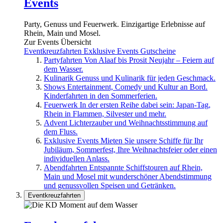
Events
Party, Genuss und Feuerwerk. Einzigartige Erlebnisse auf
Rhein, Main und Mosel.
Zur Events Übersicht
Eventkreuzfahrten
Exklusive Events
Gutscheine
Partyfahrten
Von Alaaf bis Prosit Neujahr – Feiern auf
dem Wasser.
Kulinarik
Genuss und Kulinarik für jeden Geschmack.
Shows
Entertainment, Comedy und Kultur an Bord.
Kinderfahrten in den Sommerferien.
Feuerwerk
In der ersten Reihe dabei sein: Japan-Tag,
Rhein in Flammen, Silvester und mehr.
Advent
Lichterzauber und Weihnachtsstimmung auf
dem Fluss.
Exklusive Events
Mieten Sie unsere Schiffe für Ihr
Jubiläum, Sommerfest, Ihre Weihnachtsfeier oder einen
individuellen Anlass.
Abendfahrten
Entspannte Schiffstouren auf Rhein,
Main und Mosel mit wunderschöner Abendstimmung
und genussvollen Speisen und Getränken.
Eventkreuzfahrten