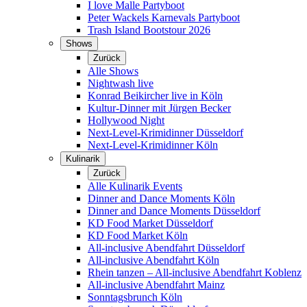
I love Malle Partyboot
Peter Wackels Karnevals Partyboot
Trash Island Bootstour 2026
Shows
Zurück
Alle Shows
Nightwash live
Konrad Beikircher live in Köln
Kultur-Dinner mit Jürgen Becker
Hollywood Night
Next-Level-Krimidinner Düsseldorf
Next-Level-Krimidinner Köln
Kulinarik
Zurück
Alle Kulinarik Events
Dinner and Dance Moments Köln
Dinner and Dance Moments Düsseldorf
KD Food Market Düsseldorf
KD Food Market Köln
All-inclusive Abendfahrt Düsseldorf
All-inclusive Abendfahrt Köln
Rhein tanzen – All-inclusive Abendfahrt Koblenz
All-inclusive Abendfahrt Mainz
Sonntagsbrunch Köln