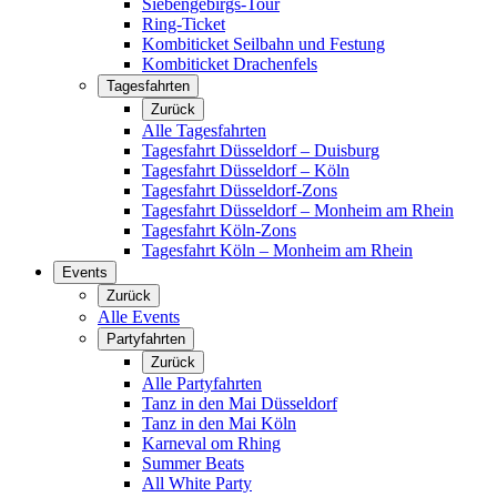
Siebengebirgs-Tour
Ring-Ticket
Kombiticket Seilbahn und Festung
Kombiticket Drachenfels
Tagesfahrten
Zurück
Alle Tagesfahrten
Tagesfahrt Düsseldorf – Duisburg
Tagesfahrt Düsseldorf – Köln
Tagesfahrt Düsseldorf-Zons
Tagesfahrt Düsseldorf – Monheim am Rhein
Tagesfahrt Köln-Zons
Tagesfahrt Köln – Monheim am Rhein
Events
Zurück
Alle Events
Partyfahrten
Zurück
Alle Partyfahrten
Tanz in den Mai Düsseldorf
Tanz in den Mai Köln
Karneval om Rhing
Summer Beats
All White Party