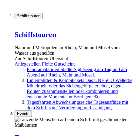
Schiffstouren
Schiffstouren
Natur und Metropolen an Rhein, Main und Mosel vom
Wasser aus geneißen.
Zur Schiffstouren Übersicht
Anlegestellen
Flotte
Gutscheine
Panoramafahrten
Städte-Sightseeing am Tag und am
Abend auf Rhein, Main und Mosel.
Linienfahrten & Kombitickets
Das UNESCO Welterbe
Mittelrhein oder das Siebengebirge erleben, eigene
Routen zusammenstellen oder kombinieren und
entspannte Momente an Bord genießen.
Tagesfahrten
Abwechslungsreiche Tagesausflüge mit
dem Schiff samt Verpflegung und Landgang.
Events