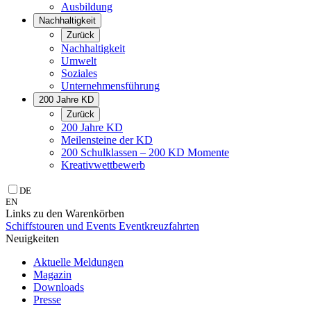
Ausbildung
Nachhaltigkeit
Zurück
Nachhaltigkeit
Umwelt
Soziales
Unternehmens­führung
200 Jahre KD
Zurück
200 Jahre KD
Meilensteine der KD
200 Schulklassen – 200 KD Momente
Kreativwettbewerb
DE
EN
Links zu den Warenkörben
Schiffstouren und Events
Eventkreuzfahrten
Neuigkeiten
Aktuelle Meldungen
Magazin
Downloads
Presse