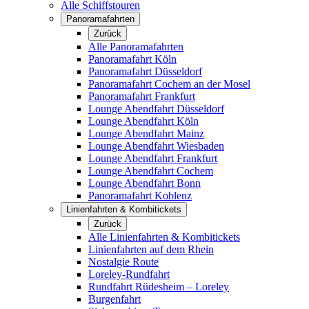
Alle Schiffstouren
Panoramafahrten
Zurück
Alle Panoramafahrten
Panoramafahrt Köln
Panoramafahrt Düsseldorf
Panoramafahrt Cochem an der Mosel
Panoramafahrt Frankfurt
Lounge Abendfahrt Düsseldorf
Lounge Abendfahrt Köln
Lounge Abendfahrt Mainz
Lounge Abendfahrt Wiesbaden
Lounge Abendfahrt Frankfurt
Lounge Abendfahrt Cochem
Lounge Abendfahrt Bonn
Panoramafahrt Koblenz
Linienfahrten & Kombitickets
Zurück
Alle Linienfahrten & Kombitickets
Linienfahrten auf dem Rhein
Nostalgie Route
Loreley-Rundfahrt
Rundfahrt Rüdesheim – Loreley
Burgenfahrt