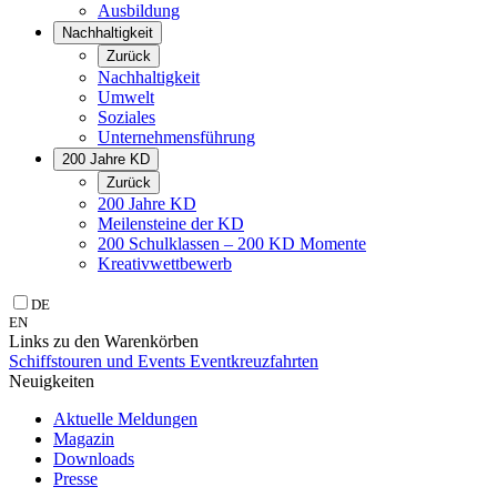
Ausbildung
Nachhaltigkeit
Zurück
Nachhaltigkeit
Umwelt
Soziales
Unternehmens­führung
200 Jahre KD
Zurück
200 Jahre KD
Meilensteine der KD
200 Schulklassen – 200 KD Momente
Kreativwettbewerb
DE
EN
Links zu den Warenkörben
Schiffstouren und Events
Eventkreuzfahrten
Neuigkeiten
Aktuelle Meldungen
Magazin
Downloads
Presse