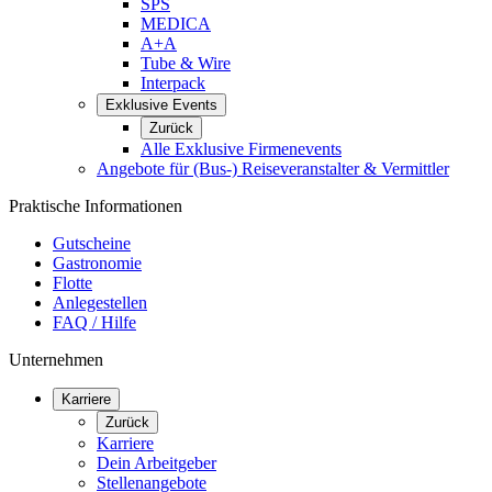
SPS
MEDICA
A+A
Tube & Wire
Interpack
Exklusive Events
Zurück
Alle Exklusive Firmenevents
Angebote für (Bus-) Reiseveranstalter & Vermittler
Praktische Informationen
Gutscheine
Gastronomie
Flotte
Anlegestellen
FAQ / Hilfe
Unternehmen
Karriere
Zurück
Karriere
Dein Arbeitgeber
Stellenangebote