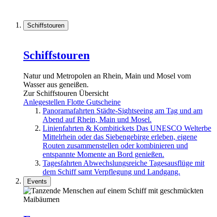
Schiffstouren
Schiffstouren
Natur und Metropolen an Rhein, Main und Mosel vom
Wasser aus geneißen.
Zur Schiffstouren Übersicht
Anlegestellen
Flotte
Gutscheine
Panoramafahrten
Städte-Sightseeing am Tag und am
Abend auf Rhein, Main und Mosel.
Linienfahrten & Kombitickets
Das UNESCO Welterbe
Mittelrhein oder das Siebengebirge erleben, eigene
Routen zusammenstellen oder kombinieren und
entspannte Momente an Bord genießen.
Tagesfahrten
Abwechslungsreiche Tagesausflüge mit
dem Schiff samt Verpflegung und Landgang.
Events