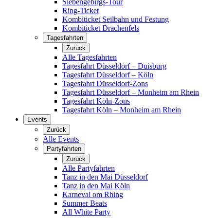
Siebengebirgs-Tour
Ring-Ticket
Kombiticket Seilbahn und Festung
Kombiticket Drachenfels
Tagesfahrten
Zurück
Alle Tagesfahrten
Tagesfahrt Düsseldorf – Duisburg
Tagesfahrt Düsseldorf – Köln
Tagesfahrt Düsseldorf-Zons
Tagesfahrt Düsseldorf – Monheim am Rhein
Tagesfahrt Köln-Zons
Tagesfahrt Köln – Monheim am Rhein
Events
Zurück
Alle Events
Partyfahrten
Zurück
Alle Partyfahrten
Tanz in den Mai Düsseldorf
Tanz in den Mai Köln
Karneval om Rhing
Summer Beats
All White Party