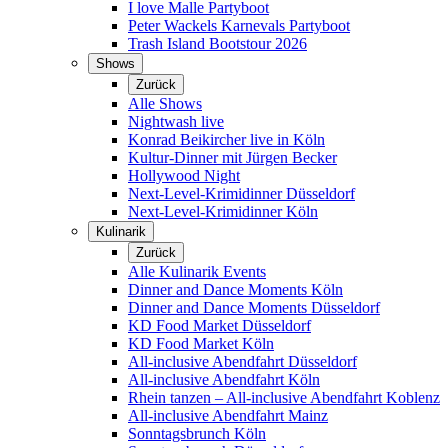
I love Malle Partyboot
Peter Wackels Karnevals Partyboot
Trash Island Bootstour 2026
Shows
Zurück
Alle Shows
Nightwash live
Konrad Beikircher live in Köln
Kultur-Dinner mit Jürgen Becker
Hollywood Night
Next-Level-Krimidinner Düsseldorf
Next-Level-Krimidinner Köln
Kulinarik
Zurück
Alle Kulinarik Events
Dinner and Dance Moments Köln
Dinner and Dance Moments Düsseldorf
KD Food Market Düsseldorf
KD Food Market Köln
All-inclusive Abendfahrt Düsseldorf
All-inclusive Abendfahrt Köln
Rhein tanzen – All-inclusive Abendfahrt Koblenz
All-inclusive Abendfahrt Mainz
Sonntagsbrunch Köln