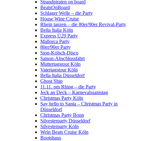
Strandpiraten on board
BeatsOnBoard
Schlager Welle – die Party
House Wine Cruise
Rhein tanzen – die 80er/90er Revival-Party
Bella Italia Köln
Express Ü29 Party
Mallorca Party
80er/90er Party
Sion-Kölsch-Disco
Saison-Abschlussfahrt
Muttertagstour Köln
Vatertagstour Köln
Bella Italia Düsseldorf
Ghost Ship
11.11. om Rhing – die Party
Jeck an Deck – Karnevalssamstag
Christmas Party Köln
Say hello to Santa – Christmas Party in
Düsseldorf
Christmas Party Bonn
Silvesterparty Düsseldorf
Silvesterparty Köln
Wein Beats Cruise Köln
Bootshaus