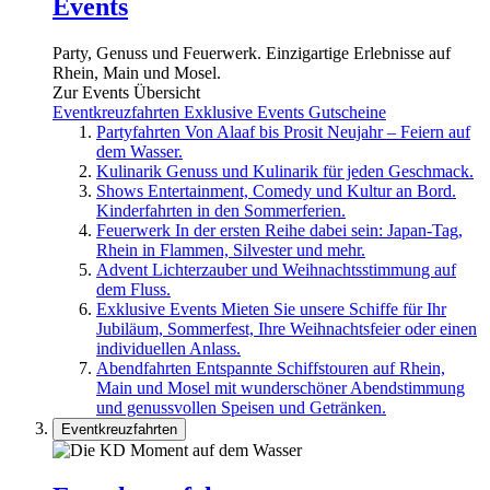
Events
Party, Genuss und Feuerwerk. Einzigartige Erlebnisse auf
Rhein, Main und Mosel.
Zur Events Übersicht
Eventkreuzfahrten
Exklusive Events
Gutscheine
Partyfahrten
Von Alaaf bis Prosit Neujahr – Feiern auf
dem Wasser.
Kulinarik
Genuss und Kulinarik für jeden Geschmack.
Shows
Entertainment, Comedy und Kultur an Bord.
Kinderfahrten in den Sommerferien.
Feuerwerk
In der ersten Reihe dabei sein: Japan-Tag,
Rhein in Flammen, Silvester und mehr.
Advent
Lichterzauber und Weihnachtsstimmung auf
dem Fluss.
Exklusive Events
Mieten Sie unsere Schiffe für Ihr
Jubiläum, Sommerfest, Ihre Weihnachtsfeier oder einen
individuellen Anlass.
Abendfahrten
Entspannte Schiffstouren auf Rhein,
Main und Mosel mit wunderschöner Abendstimmung
und genussvollen Speisen und Getränken.
Eventkreuzfahrten