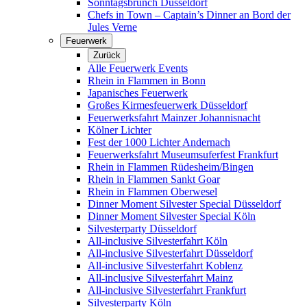
Sonntagsbrunch Düsseldorf
Chefs in Town – Captain’s Dinner an Bord der
Jules Verne
Feuerwerk
Zurück
Alle Feuerwerk Events
Rhein in Flammen in Bonn
Japanisches Feuerwerk
Großes Kirmesfeuerwerk Düsseldorf
Feuerwerksfahrt Mainzer Johannisnacht
Kölner Lichter
Fest der 1000 Lichter Andernach
Feuerwerksfahrt Museumsuferfest Frankfurt
Rhein in Flammen Rüdesheim/Bingen
Rhein in Flammen Sankt Goar
Rhein in Flammen Oberwesel
Dinner Moment Silvester Special Düsseldorf
Dinner Moment Silvester Special Köln
Silvesterparty Düsseldorf
All-inclusive Silvesterfahrt Köln
All-inclusive Silvesterfahrt Düsseldorf
All-inclusive Silvesterfahrt Koblenz
All-inclusive Silvesterfahrt Mainz
All-inclusive Silvesterfahrt Frankfurt
Silvesterparty Köln