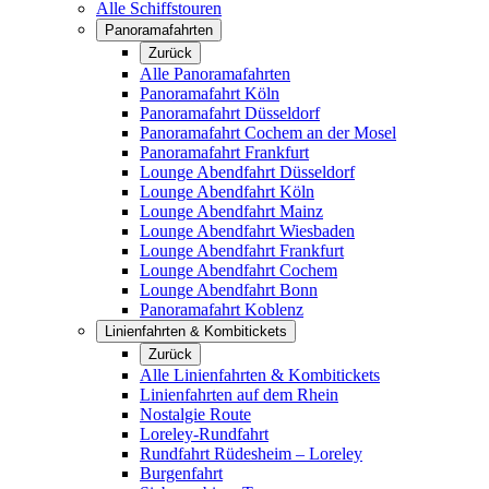
Alle Schiffstouren
Panoramafahrten
Zurück
Alle Panoramafahrten
Panoramafahrt Köln
Panoramafahrt Düsseldorf
Panoramafahrt Cochem an der Mosel
Panoramafahrt Frankfurt
Lounge Abendfahrt Düsseldorf
Lounge Abendfahrt Köln
Lounge Abendfahrt Mainz
Lounge Abendfahrt Wiesbaden
Lounge Abendfahrt Frankfurt
Lounge Abendfahrt Cochem
Lounge Abendfahrt Bonn
Panoramafahrt Koblenz
Linienfahrten & Kombitickets
Zurück
Alle Linienfahrten & Kombitickets
Linienfahrten auf dem Rhein
Nostalgie Route
Loreley-Rundfahrt
Rundfahrt Rüdesheim – Loreley
Burgenfahrt