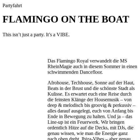
Partyfahrt
FLAMINGO ON THE BOAT
This isn’t just a party. It’s a VIBE.
Das Flamingo Royal verwandelt die MS
RheinMagie auch in diesem Sommer in einen
schwimmenden Dancefloor.
Afrohouse, Techhouse, Sonne auf der Haut,
Beats in der Brust und die schönste Stadt als
Kulisse. Es erwartet euch eine Reise durch
die feinsten Klänge der Housemusik – von
deep & melodisch bis groovig & perkussiv –
alles darauf ausgelegt, euch von Anfang bis
Ende in Bewegung zu halten. Und ja – das
Line-up ist ein Feuerwerk. Wir bringen
ordentlich Hitze auf die Decks, mit DJs, die
genau wissen, wie man die Energie ganz
nach oben dreht. Ibiza-Vibes – aber genau