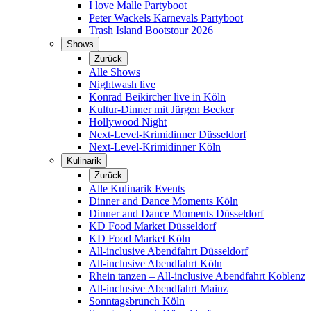
I love Malle Partyboot
Peter Wackels Karnevals Partyboot
Trash Island Bootstour 2026
Shows
Zurück
Alle Shows
Nightwash live
Konrad Beikircher live in Köln
Kultur-Dinner mit Jürgen Becker
Hollywood Night
Next-Level-Krimidinner Düsseldorf
Next-Level-Krimidinner Köln
Kulinarik
Zurück
Alle Kulinarik Events
Dinner and Dance Moments Köln
Dinner and Dance Moments Düsseldorf
KD Food Market Düsseldorf
KD Food Market Köln
All-inclusive Abendfahrt Düsseldorf
All-inclusive Abendfahrt Köln
Rhein tanzen – All-inclusive Abendfahrt Koblenz
All-inclusive Abendfahrt Mainz
Sonntagsbrunch Köln