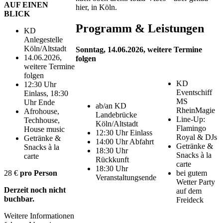
AUF EINEN
hier, in Köln.
BLICK
Programm & Leistungen
KD
Anlegestelle
Köln/Altstadt
Sonntag, 14.06.2026, weitere Termine
14.06.2026,
folgen
weitere Termine
folgen
KD
12:30 Uhr
Eventschiff
Einlass, 18:30
MS
Uhr Ende
ab/an KD
RheinMagie
Afrohouse,
Landebrücke
Line-Up:
Techhouse,
Köln/Altstadt
Flamingo
House music
12:30 Uhr Einlass
Royal & DJs
Getränke &
14:00 Uhr Abfahrt
Getränke &
Snacks à la
18:30 Uhr
Snacks à la
carte
Rückkunft
carte
18:30 Uhr
bei gutem
28 €
pro Person
Veranstaltungsende
Wetter Party
Derzeit noch nicht
auf dem
buchbar.
Freideck
Weitere Informationen