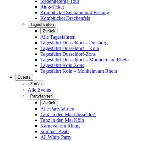
Siebengebirgs-Tour
Ring-Ticket
Kombiticket Seilbahn und Festung
Kombiticket Drachenfels
Tagesfahrten
Zurück
Alle Tagesfahrten
Tagesfahrt Düsseldorf – Duisburg
Tagesfahrt Düsseldorf – Köln
Tagesfahrt Düsseldorf-Zons
Tagesfahrt Düsseldorf – Monheim am Rhein
Tagesfahrt Köln-Zons
Tagesfahrt Köln – Monheim am Rhein
Events
Zurück
Alle Events
Partyfahrten
Zurück
Alle Partyfahrten
Tanz in den Mai Düsseldorf
Tanz in den Mai Köln
Karneval om Rhing
Summer Beats
All White Party