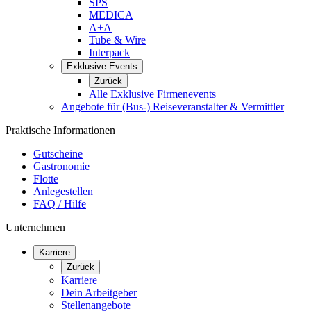
SPS
MEDICA
A+A
Tube & Wire
Interpack
Exklusive Events
Zurück
Alle Exklusive Firmenevents
Angebote für (Bus-) Reiseveranstalter & Vermittler
Praktische Informationen
Gutscheine
Gastronomie
Flotte
Anlegestellen
FAQ / Hilfe
Unternehmen
Karriere
Zurück
Karriere
Dein Arbeitgeber
Stellenangebote