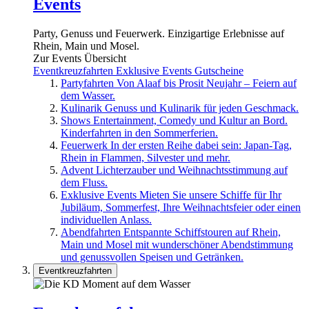
Events
Party, Genuss und Feuerwerk. Einzigartige Erlebnisse auf
Rhein, Main und Mosel.
Zur Events Übersicht
Eventkreuzfahrten
Exklusive Events
Gutscheine
Partyfahrten
Von Alaaf bis Prosit Neujahr – Feiern auf
dem Wasser.
Kulinarik
Genuss und Kulinarik für jeden Geschmack.
Shows
Entertainment, Comedy und Kultur an Bord.
Kinderfahrten in den Sommerferien.
Feuerwerk
In der ersten Reihe dabei sein: Japan-Tag,
Rhein in Flammen, Silvester und mehr.
Advent
Lichterzauber und Weihnachtsstimmung auf
dem Fluss.
Exklusive Events
Mieten Sie unsere Schiffe für Ihr
Jubiläum, Sommerfest, Ihre Weihnachtsfeier oder einen
individuellen Anlass.
Abendfahrten
Entspannte Schiffstouren auf Rhein,
Main und Mosel mit wunderschöner Abendstimmung
und genussvollen Speisen und Getränken.
Eventkreuzfahrten