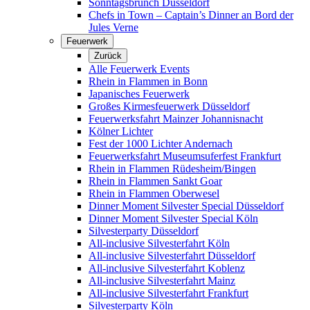
Sonntagsbrunch Düsseldorf
Chefs in Town – Captain’s Dinner an Bord der
Jules Verne
Feuerwerk
Zurück
Alle Feuerwerk Events
Rhein in Flammen in Bonn
Japanisches Feuerwerk
Großes Kirmesfeuerwerk Düsseldorf
Feuerwerksfahrt Mainzer Johannisnacht
Kölner Lichter
Fest der 1000 Lichter Andernach
Feuerwerksfahrt Museumsuferfest Frankfurt
Rhein in Flammen Rüdesheim/Bingen
Rhein in Flammen Sankt Goar
Rhein in Flammen Oberwesel
Dinner Moment Silvester Special Düsseldorf
Dinner Moment Silvester Special Köln
Silvesterparty Düsseldorf
All-inclusive Silvesterfahrt Köln
All-inclusive Silvesterfahrt Düsseldorf
All-inclusive Silvesterfahrt Koblenz
All-inclusive Silvesterfahrt Mainz
All-inclusive Silvesterfahrt Frankfurt
Silvesterparty Köln