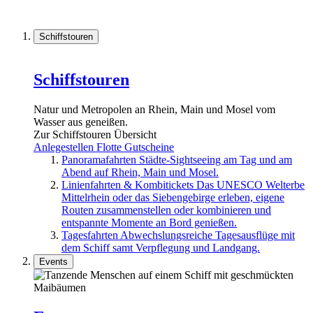
Schiffstouren
Schiffstouren
Natur und Metropolen an Rhein, Main und Mosel vom
Wasser aus geneißen.
Zur Schiffstouren Übersicht
Anlegestellen
Flotte
Gutscheine
Panoramafahrten
Städte-Sightseeing am Tag und am
Abend auf Rhein, Main und Mosel.
Linienfahrten & Kombitickets
Das UNESCO Welterbe
Mittelrhein oder das Siebengebirge erleben, eigene
Routen zusammenstellen oder kombinieren und
entspannte Momente an Bord genießen.
Tagesfahrten
Abwechslungsreiche Tagesausflüge mit
dem Schiff samt Verpflegung und Landgang.
Events