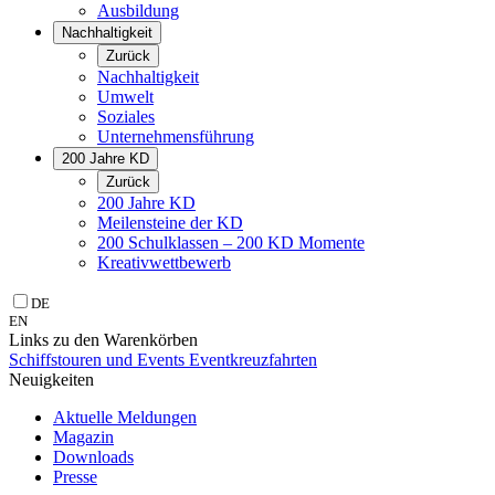
Ausbildung
Nachhaltigkeit
Zurück
Nachhaltigkeit
Umwelt
Soziales
Unternehmens­führung
200 Jahre KD
Zurück
200 Jahre KD
Meilensteine der KD
200 Schulklassen – 200 KD Momente
Kreativwettbewerb
DE
EN
Links zu den Warenkörben
Schiffstouren und Events
Eventkreuzfahrten
Neuigkeiten
Aktuelle Meldungen
Magazin
Downloads
Presse