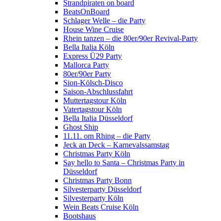
Strandpiraten on board
BeatsOnBoard
Schlager Welle – die Party
House Wine Cruise
Rhein tanzen – die 80er/90er Revival-Party
Bella Italia Köln
Express Ü29 Party
Mallorca Party
80er/90er Party
Sion-Kölsch-Disco
Saison-Abschlussfahrt
Muttertagstour Köln
Vatertagstour Köln
Bella Italia Düsseldorf
Ghost Ship
11.11. om Rhing – die Party
Jeck an Deck – Karnevalssamstag
Christmas Party Köln
Say hello to Santa – Christmas Party in
Düsseldorf
Christmas Party Bonn
Silvesterparty Düsseldorf
Silvesterparty Köln
Wein Beats Cruise Köln
Bootshaus