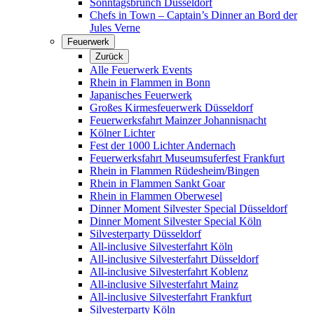
Sonntagsbrunch Düsseldorf
Chefs in Town – Captain’s Dinner an Bord der
Jules Verne
Feuerwerk
Zurück
Alle Feuerwerk Events
Rhein in Flammen in Bonn
Japanisches Feuerwerk
Großes Kirmesfeuerwerk Düsseldorf
Feuerwerksfahrt Mainzer Johannisnacht
Kölner Lichter
Fest der 1000 Lichter Andernach
Feuerwerksfahrt Museumsuferfest Frankfurt
Rhein in Flammen Rüdesheim/Bingen
Rhein in Flammen Sankt Goar
Rhein in Flammen Oberwesel
Dinner Moment Silvester Special Düsseldorf
Dinner Moment Silvester Special Köln
Silvesterparty Düsseldorf
All-inclusive Silvesterfahrt Köln
All-inclusive Silvesterfahrt Düsseldorf
All-inclusive Silvesterfahrt Koblenz
All-inclusive Silvesterfahrt Mainz
All-inclusive Silvesterfahrt Frankfurt
Silvesterparty Köln