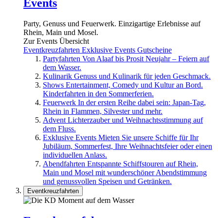
Events
Party, Genuss und Feuerwerk. Einzigartige Erlebnisse auf
Rhein, Main und Mosel.
Zur Events Übersicht
Eventkreuzfahrten
Exklusive Events
Gutscheine
Partyfahrten
Von Alaaf bis Prosit Neujahr – Feiern auf
dem Wasser.
Kulinarik
Genuss und Kulinarik für jeden Geschmack.
Shows
Entertainment, Comedy und Kultur an Bord.
Kinderfahrten in den Sommerferien.
Feuerwerk
In der ersten Reihe dabei sein: Japan-Tag,
Rhein in Flammen, Silvester und mehr.
Advent
Lichterzauber und Weihnachtsstimmung auf
dem Fluss.
Exklusive Events
Mieten Sie unsere Schiffe für Ihr
Jubiläum, Sommerfest, Ihre Weihnachtsfeier oder einen
individuellen Anlass.
Abendfahrten
Entspannte Schiffstouren auf Rhein,
Main und Mosel mit wunderschöner Abendstimmung
und genussvollen Speisen und Getränken.
Eventkreuzfahrten