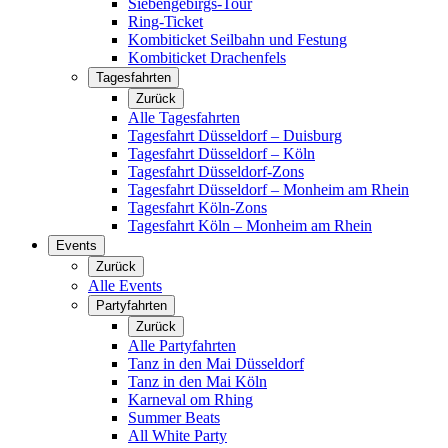
Siebengebirgs-Tour
Ring-Ticket
Kombiticket Seilbahn und Festung
Kombiticket Drachenfels
Tagesfahrten
Zurück
Alle Tagesfahrten
Tagesfahrt Düsseldorf – Duisburg
Tagesfahrt Düsseldorf – Köln
Tagesfahrt Düsseldorf-Zons
Tagesfahrt Düsseldorf – Monheim am Rhein
Tagesfahrt Köln-Zons
Tagesfahrt Köln – Monheim am Rhein
Events
Zurück
Alle Events
Partyfahrten
Zurück
Alle Partyfahrten
Tanz in den Mai Düsseldorf
Tanz in den Mai Köln
Karneval om Rhing
Summer Beats
All White Party