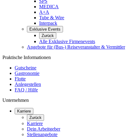
SPS
MEDICA
A+A
Tube & Wire
Interpack
Exklusive Events
Zurück
Alle Exklusive Firmenevents
Angebote für (Bus-) Reiseveranstalter & Vermittler
Praktische Informationen
Gutscheine
Gastronomie
Flotte
Anlegestellen
FAQ / Hilfe
Unternehmen
Karriere
Zurück
Karriere
Dein Arbeitgeber
Stellenangebote