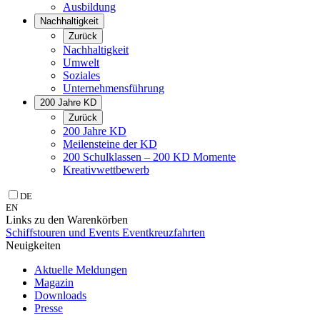
Ausbildung
Nachhaltigkeit
Zurück
Nachhaltigkeit
Umwelt
Soziales
Unternehmens­führung
200 Jahre KD
Zurück
200 Jahre KD
Meilensteine der KD
200 Schulklassen – 200 KD Momente
Kreativwettbewerb
DE
EN
Links zu den Warenkörben
Schiffstouren und Events
Eventkreuzfahrten
Neuigkeiten
Aktuelle Meldungen
Magazin
Downloads
Presse