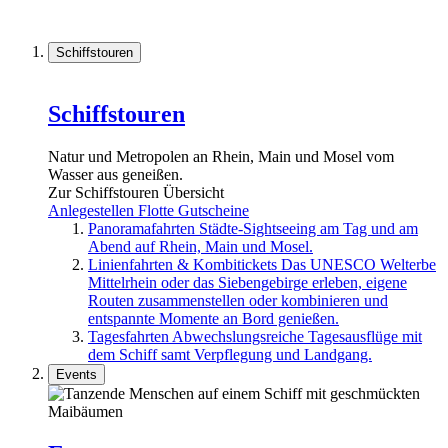
Schiffstouren
Schiffstouren
Natur und Metropolen an Rhein, Main und Mosel vom
Wasser aus geneißen.
Zur Schiffstouren Übersicht
Anlegestellen
Flotte
Gutscheine
Panoramafahrten
Städte-Sightseeing am Tag und am
Abend auf Rhein, Main und Mosel.
Linienfahrten & Kombitickets
Das UNESCO Welterbe
Mittelrhein oder das Siebengebirge erleben, eigene
Routen zusammenstellen oder kombinieren und
entspannte Momente an Bord genießen.
Tagesfahrten
Abwechslungsreiche Tagesausflüge mit
dem Schiff samt Verpflegung und Landgang.
Events