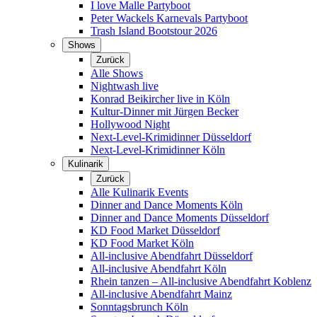
I love Malle Partyboot
Peter Wackels Karnevals Partyboot
Trash Island Bootstour 2026
Shows
Zurück
Alle Shows
Nightwash live
Konrad Beikircher live in Köln
Kultur-Dinner mit Jürgen Becker
Hollywood Night
Next-Level-Krimidinner Düsseldorf
Next-Level-Krimidinner Köln
Kulinarik
Zurück
Alle Kulinarik Events
Dinner and Dance Moments Köln
Dinner and Dance Moments Düsseldorf
KD Food Market Düsseldorf
KD Food Market Köln
All-inclusive Abendfahrt Düsseldorf
All-inclusive Abendfahrt Köln
Rhein tanzen – All-inclusive Abendfahrt Koblenz
All-inclusive Abendfahrt Mainz
Sonntagsbrunch Köln