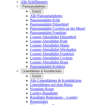
Alle Schiffstouren
Panoramafahrten
Zurück
Alle Panoramafahrten
Panoramafahrt Köln
Panoramafahrt Düsseldorf
Panoramafahrt Cochem an der Mosel
Panoramafahrt Frankfurt
Lounge Abendfahrt Düsseldorf
Lounge Abendfahrt Köln
Lounge Abendfahrt Mainz
Lounge Abendfahrt Wiesbaden
Lounge Abendfahrt Frankfurt
Lounge Abendfahrt Cochem
Lounge Abendfahrt Bonn
Panoramafahrt Koblenz
Linienfahrten & Kombitickets
Zurück
Alle Linienfahrten & Kombitickets
Linienfahrten auf dem Rhein
Nostalgie Route
Loreley-Rundfahrt
Rundfahrt Rüdesheim – Loreley
Burgenfahrt