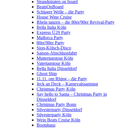
Strandpiraten on board
BeatsOnBoard
Schlager Welle – die Party
House Wine Cruise
Rhein tanzen – die 80er/90er Revival-Party
Bella Italia Köln
Express Ü29 Party
Mallorca Party
80er/90er Party
Sion-Kölsch-Disco
Saison-Abschlussfahrt
Muttertagstour Köln
Vatertagstour Köln
Bella Italia Düsseldorf
Ghost Ship
11.11. om Rhing – die Party
Jeck an Deck – Karnevalssamstag
Christmas Party Köln
Say hello to Santa – Christmas Party in
Düsseldorf
Christmas Party Bonn
Silvesterparty Düsseldorf
Silvesterparty Köln
Wein Beats Cruise Köln
Bootshaus