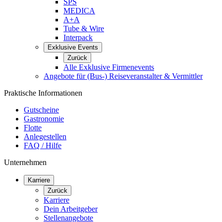
SPS
MEDICA
A+A
Tube & Wire
Interpack
Exklusive Events
Zurück
Alle Exklusive Firmenevents
Angebote für (Bus-) Reiseveranstalter & Vermittler
Praktische Informationen
Gutscheine
Gastronomie
Flotte
Anlegestellen
FAQ / Hilfe
Unternehmen
Karriere
Zurück
Karriere
Dein Arbeitgeber
Stellenangebote