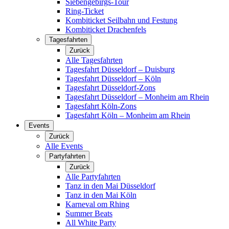
Siebengebirgs-Tour
Ring-Ticket
Kombiticket Seilbahn und Festung
Kombiticket Drachenfels
Tagesfahrten
Zurück
Alle Tagesfahrten
Tagesfahrt Düsseldorf – Duisburg
Tagesfahrt Düsseldorf – Köln
Tagesfahrt Düsseldorf-Zons
Tagesfahrt Düsseldorf – Monheim am Rhein
Tagesfahrt Köln-Zons
Tagesfahrt Köln – Monheim am Rhein
Events
Zurück
Alle Events
Partyfahrten
Zurück
Alle Partyfahrten
Tanz in den Mai Düsseldorf
Tanz in den Mai Köln
Karneval om Rhing
Summer Beats
All White Party