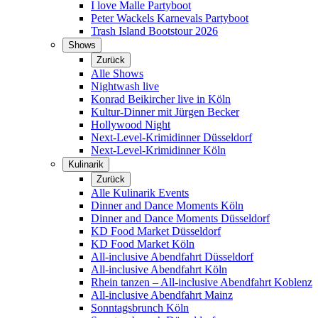
I love Malle Partyboot
Peter Wackels Karnevals Partyboot
Trash Island Bootstour 2026
Shows
Zurück
Alle Shows
Nightwash live
Konrad Beikircher live in Köln
Kultur-Dinner mit Jürgen Becker
Hollywood Night
Next-Level-Krimidinner Düsseldorf
Next-Level-Krimidinner Köln
Kulinarik
Zurück
Alle Kulinarik Events
Dinner and Dance Moments Köln
Dinner and Dance Moments Düsseldorf
KD Food Market Düsseldorf
KD Food Market Köln
All-inclusive Abendfahrt Düsseldorf
All-inclusive Abendfahrt Köln
Rhein tanzen – All-inclusive Abendfahrt Koblenz
All-inclusive Abendfahrt Mainz
Sonntagsbrunch Köln