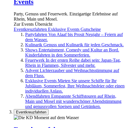
Events
Party, Genuss und Feuerwerk. Einzigartige Erlebnisse auf
Rhein, Main und Mosel.
Zur Events Übersicht
Eventkreuzfahrten
Exklusive Events
Gutscheine
Partyfahrten
Von Alaaf bis Prosit Neujahr – Feiern auf
dem Wasser.
Kulinarik
Genuss und Kulinarik für jeden Geschmack.
Shows
Entertainment, Comedy und Kultur an Bord.
Kinderfahrten in den Sommerferien.
Feuerwerk
In der ersten Reihe dabei sein: Japan-Tag,
Rhein in Flammen, Silvester und mehr.
Advent
Lichterzauber und Weihnachtsstimmung auf
dem Fluss.
Exklusive Events
Mieten Sie unsere Schiffe für Ihr
Jubiläum, Sommerfest, Ihre Weihnachtsfeier oder einen
individuellen Anlass.
Abendfahrten
Entspannte Schiffstouren auf Rhein,
Main und Mosel mit wunderschöner Abendstimmung
und genussvollen Speisen und Getränken.
Eventkreuzfahrten