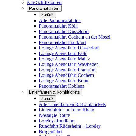
Alle Schiffstouren
Panoramafahrten
Zurück
Alle Panoramafahrten
Panoramafahrt Köln
Panoramafahrt Düsseldorf
Panoramafahrt Cochem an der Mosel
Panoramafahrt Frankfurt
Lounge Abendfahrt Düsseldorf
Lounge Abendfahrt Köln
Lounge Abendfahrt Mainz
Lounge Abendfahrt Wiesbaden
Lounge Abendfahrt Frankfurt
Lounge Abendfahrt Cochem
Lounge Abendfahrt Bonn
Panoramafahrt Koblenz
Linienfahrten & Kombitickets
Zurück
Alle Linienfahrten & Kombitickets
Linienfahrten auf dem Rhein
Nostalgie Route
Loreley-Rundfahrt
Rundfahrt Rüdesheim – Loreley
Burgenfahrt