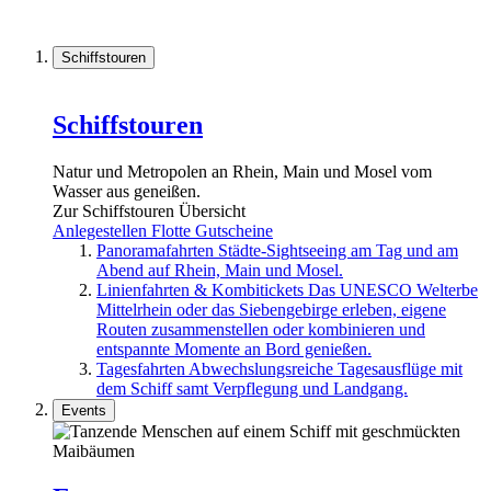
Schiffstouren
Schiffstouren
Natur und Metropolen an Rhein, Main und Mosel vom
Wasser aus geneißen.
Zur Schiffstouren Übersicht
Anlegestellen
Flotte
Gutscheine
Panoramafahrten
Städte-Sightseeing am Tag und am
Abend auf Rhein, Main und Mosel.
Linienfahrten & Kombitickets
Das UNESCO Welterbe
Mittelrhein oder das Siebengebirge erleben, eigene
Routen zusammenstellen oder kombinieren und
entspannte Momente an Bord genießen.
Tagesfahrten
Abwechslungsreiche Tagesausflüge mit
dem Schiff samt Verpflegung und Landgang.
Events