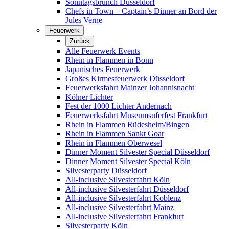
Sonntagsbrunch Düsseldorf
Chefs in Town – Captain’s Dinner an Bord der
Jules Verne
Feuerwerk
Zurück
Alle Feuerwerk Events
Rhein in Flammen in Bonn
Japanisches Feuerwerk
Großes Kirmesfeuerwerk Düsseldorf
Feuerwerksfahrt Mainzer Johannisnacht
Kölner Lichter
Fest der 1000 Lichter Andernach
Feuerwerksfahrt Museumsuferfest Frankfurt
Rhein in Flammen Rüdesheim/Bingen
Rhein in Flammen Sankt Goar
Rhein in Flammen Oberwesel
Dinner Moment Silvester Special Düsseldorf
Dinner Moment Silvester Special Köln
Silvesterparty Düsseldorf
All-inclusive Silvesterfahrt Köln
All-inclusive Silvesterfahrt Düsseldorf
All-inclusive Silvesterfahrt Koblenz
All-inclusive Silvesterfahrt Mainz
All-inclusive Silvesterfahrt Frankfurt
Silvesterparty Köln