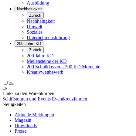
Ausbildung
Nachhaltigkeit
Zurück
Nachhaltigkeit
Umwelt
Soziales
Unternehmens­führung
200 Jahre KD
Zurück
200 Jahre KD
Meilensteine der KD
200 Schulklassen – 200 KD Momente
Kreativwettbewerb
DE
EN
Links zu den Warenkörben
Schiffstouren und Events
Eventkreuzfahrten
Neuigkeiten
Aktuelle Meldungen
Magazin
Downloads
Presse