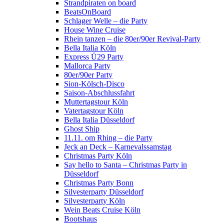
Strandpiraten on board
BeatsOnBoard
Schlager Welle – die Party
House Wine Cruise
Rhein tanzen – die 80er/90er Revival-Party
Bella Italia Köln
Express Ü29 Party
Mallorca Party
80er/90er Party
Sion-Kölsch-Disco
Saison-Abschlussfahrt
Muttertagstour Köln
Vatertagstour Köln
Bella Italia Düsseldorf
Ghost Ship
11.11. om Rhing – die Party
Jeck an Deck – Karnevalssamstag
Christmas Party Köln
Say hello to Santa – Christmas Party in
Düsseldorf
Christmas Party Bonn
Silvesterparty Düsseldorf
Silvesterparty Köln
Wein Beats Cruise Köln
Bootshaus