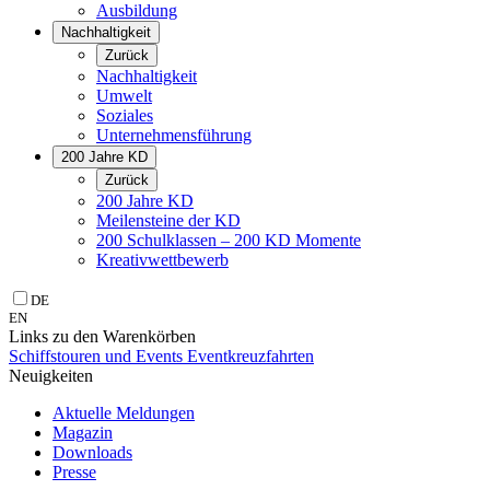
Ausbildung
Nachhaltigkeit
Zurück
Nachhaltigkeit
Umwelt
Soziales
Unternehmens­führung
200 Jahre KD
Zurück
200 Jahre KD
Meilensteine der KD
200 Schulklassen – 200 KD Momente
Kreativwettbewerb
DE
EN
Links zu den Warenkörben
Schiffstouren und Events
Eventkreuzfahrten
Neuigkeiten
Aktuelle Meldungen
Magazin
Downloads
Presse