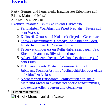
Events
Party, Genuss und Feuerwerk. Einzigartige Erlebnisse auf
Rhein, Main und Mosel.
Zur Events Übersicht
Eventkreuzfahrten
Exklusive Events
Gutscheine
Partyfahrten
Von Alaaf bis Prosit Neujahr – Feiern auf
dem Wasser.
Kulinarik
Genuss und Kulinarik für jeden Geschmack.
Shows
Entertainment, Comedy und Kultur an Bord.
Kinderfahrten in den Sommerferien.
Feuerwerk
In der ersten Reihe dabei sein: Japan-Tag,
Rhein in Flammen, Silvester und mehr.
Advent
Lichterzauber und Weihnachtsstimmung auf
dem Fluss.
Exklusive Events
Mieten Sie unsere Schiffe für Ihr
Jubiläum, Sommerfest, Ihre Weihnachtsfeier oder einen
individuellen Anlass.
Abendfahrten
Entspannte Schiffstouren auf Rhein,
Main und Mosel mit wunderschöner Abendstimmung
und genussvollen Speisen und Getränken.
Eventkreuzfahrten