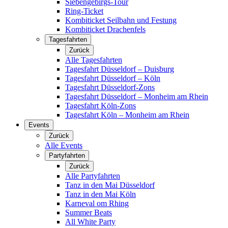
Siebengebirgs-Tour
Ring-Ticket
Kombiticket Seilbahn und Festung
Kombiticket Drachenfels
Tagesfahrten
Zurück
Alle Tagesfahrten
Tagesfahrt Düsseldorf – Duisburg
Tagesfahrt Düsseldorf – Köln
Tagesfahrt Düsseldorf-Zons
Tagesfahrt Düsseldorf – Monheim am Rhein
Tagesfahrt Köln-Zons
Tagesfahrt Köln – Monheim am Rhein
Events
Zurück
Alle Events
Partyfahrten
Zurück
Alle Partyfahrten
Tanz in den Mai Düsseldorf
Tanz in den Mai Köln
Karneval om Rhing
Summer Beats
All White Party