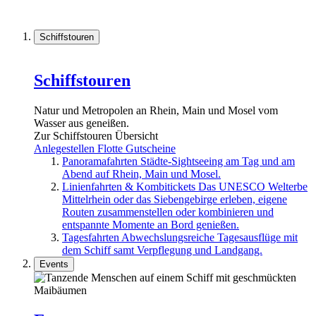
Schiffstouren
Schiffstouren
Natur und Metropolen an Rhein, Main und Mosel vom
Wasser aus geneißen.
Zur Schiffstouren Übersicht
Anlegestellen
Flotte
Gutscheine
Panoramafahrten
Städte-Sightseeing am Tag und am
Abend auf Rhein, Main und Mosel.
Linienfahrten & Kombitickets
Das UNESCO Welterbe
Mittelrhein oder das Siebengebirge erleben, eigene
Routen zusammenstellen oder kombinieren und
entspannte Momente an Bord genießen.
Tagesfahrten
Abwechslungsreiche Tagesausflüge mit
dem Schiff samt Verpflegung und Landgang.
Events