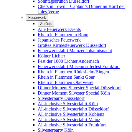
Sonntagsbrunch Düsseldorf
Chefs in Town – Captain’s Dinner an Bord der
Jules Verne
Feuerwerk
Zurück
Alle Feuerwerk Events
Rhein in Flammen in Bonn
Japanisches Feuerwerk
Großes Kirmesfeuerwerk Düsseldorf
Feuerwerksfahrt Mainzer Johannisnacht
Kölner Lichter
Fest der 1000 Lichter Andernach
Feuerwerksfahrt Museumsuferfest Frankfurt
Rhein in Flammen Rüdesheim/Bingen
Rhein in Flammen Sankt Goar
Rhein in Flammen Oberwesel
Dinner Moment Silvester Special Düsseldorf
Dinner Moment Silvester Special Köln
Silvesterparty Düsseldorf
All-inclusive Silvesterfahrt Köln
All-inclusive Silvesterfahrt Düsseldorf
All-inclusive Silvesterfahrt Koblenz
All-inclusive Silvesterfahrt Mainz
All-inclusive Silvesterfahrt Frankfurt
Silvesterparty Köln