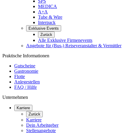
SPS
MEDICA
A+A
Tube & Wire
Interpack
Exklusive Events
Zurück
Alle Exklusive Firmenevents
Angebote für (Bus-) Reiseveranstalter & Vermittler
Praktische Informationen
Gutscheine
Gastronomie
Flotte
Anlegestellen
FAQ / Hilfe
Unternehmen
Karriere
Zurück
Karriere
Dein Arbeitgeber
Stellenangebote