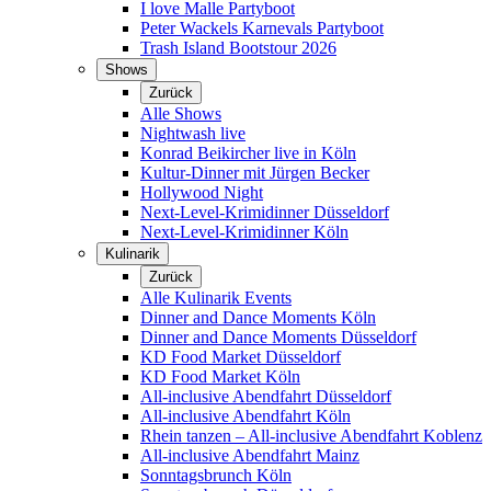
I love Malle Partyboot
Peter Wackels Karnevals Partyboot
Trash Island Bootstour 2026
Shows
Zurück
Alle Shows
Nightwash live
Konrad Beikircher live in Köln
Kultur-Dinner mit Jürgen Becker
Hollywood Night
Next-Level-Krimidinner Düsseldorf
Next-Level-Krimidinner Köln
Kulinarik
Zurück
Alle Kulinarik Events
Dinner and Dance Moments Köln
Dinner and Dance Moments Düsseldorf
KD Food Market Düsseldorf
KD Food Market Köln
All-inclusive Abendfahrt Düsseldorf
All-inclusive Abendfahrt Köln
Rhein tanzen – All-inclusive Abendfahrt Koblenz
All-inclusive Abendfahrt Mainz
Sonntagsbrunch Köln