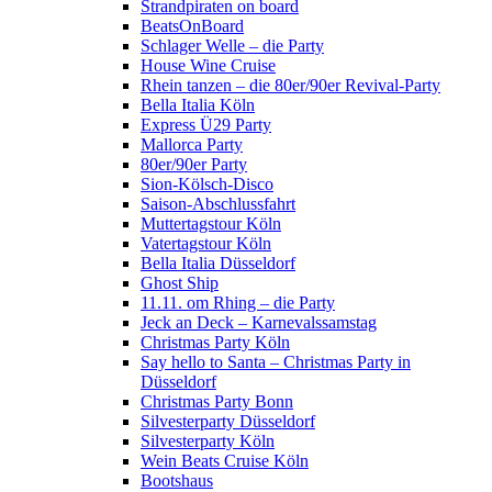
Strandpiraten on board
BeatsOnBoard
Schlager Welle – die Party
House Wine Cruise
Rhein tanzen – die 80er/90er Revival-Party
Bella Italia Köln
Express Ü29 Party
Mallorca Party
80er/90er Party
Sion-Kölsch-Disco
Saison-Abschlussfahrt
Muttertagstour Köln
Vatertagstour Köln
Bella Italia Düsseldorf
Ghost Ship
11.11. om Rhing – die Party
Jeck an Deck – Karnevalssamstag
Christmas Party Köln
Say hello to Santa – Christmas Party in
Düsseldorf
Christmas Party Bonn
Silvesterparty Düsseldorf
Silvesterparty Köln
Wein Beats Cruise Köln
Bootshaus