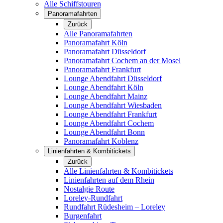
Alle Schiffstouren
Panoramafahrten
Zurück
Alle Panoramafahrten
Panoramafahrt Köln
Panoramafahrt Düsseldorf
Panoramafahrt Cochem an der Mosel
Panoramafahrt Frankfurt
Lounge Abendfahrt Düsseldorf
Lounge Abendfahrt Köln
Lounge Abendfahrt Mainz
Lounge Abendfahrt Wiesbaden
Lounge Abendfahrt Frankfurt
Lounge Abendfahrt Cochem
Lounge Abendfahrt Bonn
Panoramafahrt Koblenz
Linienfahrten & Kombitickets
Zurück
Alle Linienfahrten & Kombitickets
Linienfahrten auf dem Rhein
Nostalgie Route
Loreley-Rundfahrt
Rundfahrt Rüdesheim – Loreley
Burgenfahrt