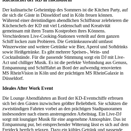
Der kulinarische Geheimtipp des Sommers ist die Kitchen Party, auf
die sich die Gäste in Düsseldorf und in Köln freuen können.
Während einer dreistündigen abendlichen Schiffstour zelebrieren die
Küchenchefs der KD mit viel Leidenschaft und Kreativität
gemeinsam mit ihren Teams Kostproben ihres Könnens.
Verschiedenen Live-Cooking-Stationen verteilt auf dem ganzen
Schiff locken zum Probieren. Die Getränkeauswahl umfasst
Winzerweine und weitere Getränke wie Bier, Aperol und Softdrinks
sowie Heißgetränke. Es gibt mehrere Speisen-, Wein- und
Cocktailstände. Für die passende Stimmung sorgt ein DJ mit Live-
Act und chilliger Musik. Es ist die perfekte Verbindung aus Genuss,
Entspannung und Schifffahrt an Bord der aufwendig renovierten
MS RheinVision in Köln und der prächtigen MS RheinGalaxie in
Düsseldorf.
Ideales After Work Event
Die Lounge Abendfahrten an Bord der KD-Eventschiffe erfreuen
sich bei den Gästen inzwischen größter Beliebtheit. Sie schätzen die
zweistündigen Fahrten vorbei an den prächtigen Stadtpanoramen
insbesondere nach einem anstrengenden Arbeitstag. Ein Live-DJ
sorgt mit loungiger Musik für eine angenehme Atmosphäre. Das ist
Entspannung pur, bei entsprechender Witterung lässt es sich auf dem
Freideck herrlich relaxen. Dazu ein kühles Getränk und passende