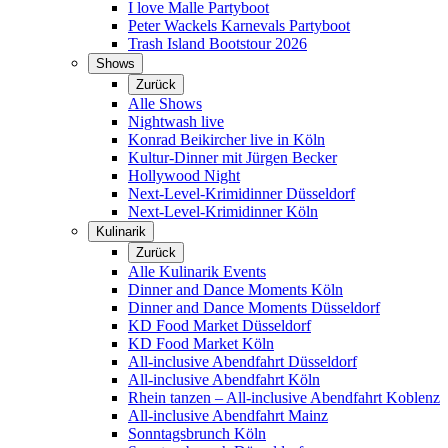
I love Malle Partyboot
Peter Wackels Karnevals Partyboot
Trash Island Bootstour 2026
Shows
Zurück
Alle Shows
Nightwash live
Konrad Beikircher live in Köln
Kultur-Dinner mit Jürgen Becker
Hollywood Night
Next-Level-Krimidinner Düsseldorf
Next-Level-Krimidinner Köln
Kulinarik
Zurück
Alle Kulinarik Events
Dinner and Dance Moments Köln
Dinner and Dance Moments Düsseldorf
KD Food Market Düsseldorf
KD Food Market Köln
All-inclusive Abendfahrt Düsseldorf
All-inclusive Abendfahrt Köln
Rhein tanzen – All-inclusive Abendfahrt Koblenz
All-inclusive Abendfahrt Mainz
Sonntagsbrunch Köln