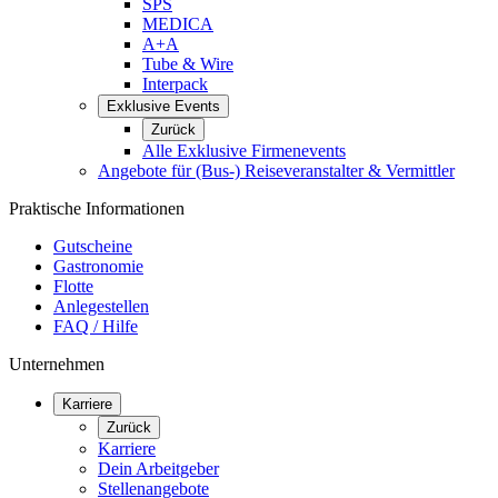
SPS
MEDICA
A+A
Tube & Wire
Interpack
Exklusive Events
Zurück
Alle Exklusive Firmenevents
Angebote für (Bus-) Reiseveranstalter & Vermittler
Praktische Informationen
Gutscheine
Gastronomie
Flotte
Anlegestellen
FAQ / Hilfe
Unternehmen
Karriere
Zurück
Karriere
Dein Arbeitgeber
Stellenangebote