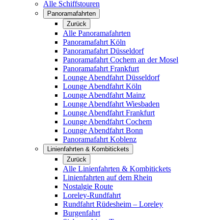
Alle Schiffstouren
Panoramafahrten
Zurück
Alle Panoramafahrten
Panoramafahrt Köln
Panoramafahrt Düsseldorf
Panoramafahrt Cochem an der Mosel
Panoramafahrt Frankfurt
Lounge Abendfahrt Düsseldorf
Lounge Abendfahrt Köln
Lounge Abendfahrt Mainz
Lounge Abendfahrt Wiesbaden
Lounge Abendfahrt Frankfurt
Lounge Abendfahrt Cochem
Lounge Abendfahrt Bonn
Panoramafahrt Koblenz
Linienfahrten & Kombitickets
Zurück
Alle Linienfahrten & Kombitickets
Linienfahrten auf dem Rhein
Nostalgie Route
Loreley-Rundfahrt
Rundfahrt Rüdesheim – Loreley
Burgenfahrt