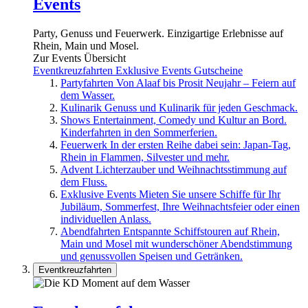
Events
Party, Genuss und Feuerwerk. Einzigartige Erlebnisse auf
Rhein, Main und Mosel.
Zur Events Übersicht
Eventkreuzfahrten
Exklusive Events
Gutscheine
Partyfahrten
Von Alaaf bis Prosit Neujahr – Feiern auf
dem Wasser.
Kulinarik
Genuss und Kulinarik für jeden Geschmack.
Shows
Entertainment, Comedy und Kultur an Bord.
Kinderfahrten in den Sommerferien.
Feuerwerk
In der ersten Reihe dabei sein: Japan-Tag,
Rhein in Flammen, Silvester und mehr.
Advent
Lichterzauber und Weihnachtsstimmung auf
dem Fluss.
Exklusive Events
Mieten Sie unsere Schiffe für Ihr
Jubiläum, Sommerfest, Ihre Weihnachtsfeier oder einen
individuellen Anlass.
Abendfahrten
Entspannte Schiffstouren auf Rhein,
Main und Mosel mit wunderschöner Abendstimmung
und genussvollen Speisen und Getränken.
Eventkreuzfahrten