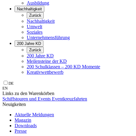
Ausbildung
Nachhaltigkeit
Zurück
Nachhaltigkeit
Umwelt
Soziales
Unternehmens­führung
200 Jahre KD
Zurück
200 Jahre KD
Meilensteine der KD
200 Schulklassen – 200 KD Momente
Kreativwettbewerb
DE
EN
Links zu den Warenkörben
Schiffstouren und Events
Eventkreuzfahrten
Neuigkeiten
Aktuelle Meldungen
Magazin
Downloads
Presse