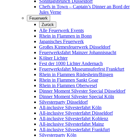
Sonntagsbrunch Düsseldorf
Chefs in Town – Captain’s Dinner an Bord der
Jules Verne
Feuerwerk
Zurück
Alle Feuerwerk Events
Rhein in Flammen in Bonn
Japanisches Feuerwerk
Großes Kirmesfeuerwerk Düsseldorf
Feuerwerksfahrt Mainzer Johannisnacht
Kölner Lichter
Fest der 1000 Lichter Andernach
Feuerwerksfahrt Museumsuferfest Frankfurt
Rhein in Flammen Rüdesheim/Bingen
Rhein in Flammen Sankt Goar
Rhein in Flammen Oberwesel
Dinner Moment Silvester Special Düsseldorf
Dinner Moment Silvester Special Köln
Silvesterparty Düsseldorf
All-inclusive Silvesterfahrt Köln
All-inclusive Silvesterfahrt Düsseldorf
All-inclusive Silvesterfahrt Koblenz
All-inclusive Silvesterfahrt Mainz
All-inclusive Silvesterfahrt Frankfurt
Silvesterparty Köln