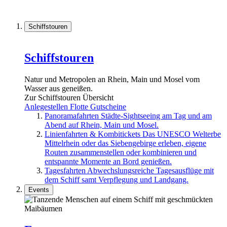
Schiffstouren
Schiffstouren
Natur und Metropolen an Rhein, Main und Mosel vom
Wasser aus geneißen.
Zur Schiffstouren Übersicht
Anlegestellen
Flotte
Gutscheine
Panoramafahrten
Städte-Sightseeing am Tag und am
Abend auf Rhein, Main und Mosel.
Linienfahrten & Kombitickets
Das UNESCO Welterbe
Mittelrhein oder das Siebengebirge erleben, eigene
Routen zusammenstellen oder kombinieren und
entspannte Momente an Bord genießen.
Tagesfahrten
Abwechslungsreiche Tagesausflüge mit
dem Schiff samt Verpflegung und Landgang.
Events