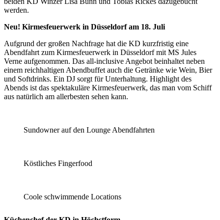
beiden KD Winzer Lisa Bunn und Tobias Rickes dazugebucht
werden.
Neu! Kirmesfeuerwerk in Düsseldorf am 18. Juli
Aufgrund der großen Nachfrage hat die KD kurzfristig eine
Abendfahrt zum Kirmesfeuerwerk in Düsseldorf mit MS Jules
Verne aufgenommen. Das all-inclusive Angebot beinhaltet neben
einem reichhaltigen Abendbuffet auch die Getränke wie Wein, Bier
und Softdrinks. Ein DJ sorgt für Unterhaltung. Highlight des
Abends ist das spektakuläre Kirmesfeuerwerk, das man vom Schiff
aus natürlich am allerbesten sehen kann.
Sundowner auf den Lounge Abendfahrten
Köstliches Fingerfood
Coole schwimmende Locations
Küchenchef der KD in Höchstform