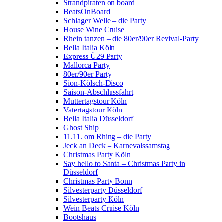
Strandpiraten on board
BeatsOnBoard
Schlager Welle – die Party
House Wine Cruise
Rhein tanzen – die 80er/90er Revival-Party
Bella Italia Köln
Express Ü29 Party
Mallorca Party
80er/90er Party
Sion-Kölsch-Disco
Saison-Abschlussfahrt
Muttertagstour Köln
Vatertagstour Köln
Bella Italia Düsseldorf
Ghost Ship
11.11. om Rhing – die Party
Jeck an Deck – Karnevalssamstag
Christmas Party Köln
Say hello to Santa – Christmas Party in
Düsseldorf
Christmas Party Bonn
Silvesterparty Düsseldorf
Silvesterparty Köln
Wein Beats Cruise Köln
Bootshaus