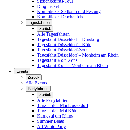
Siebengebirgs-Tour
Ring-Ticket
Kombiticket Seilbahn und Festung
Kombiticket Drachenfels
Tagesfahrten
Zurück
Alle Tagesfahrten
Tagesfahrt Düsseldorf – Duisburg
Tagesfahrt Düsseldorf – Köln
Tagesfahrt Düsseldorf-Zons
Tagesfahrt Düsseldorf – Monheim am Rhein
Tagesfahrt Köln-Zons
Tagesfahrt Köln – Monheim am Rhein
Events
Zurück
Alle Events
Partyfahrten
Zurück
Alle Partyfahrten
Tanz in den Mai Düsseldorf
Tanz in den Mai Köln
Karneval om Rhing
Summer Beats
All White Party