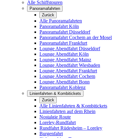
Alle Schiffstouren
Panoramafahrten
Zurück
Alle Panoramafahrten
Panoramafahrt Köln
Panoramafahrt Düsseldorf
Panoramafahrt Cochem an der Mosel
Panoramafahrt Frankfurt
Lounge Abendfahrt Düsseldorf
Lounge Abendfahrt Köln
Lounge Abendfahrt Mainz
Lounge Abendfahrt Wiesbaden
Lounge Abendfahrt Frankfurt
Lounge Abendfahrt Cochem
Lounge Abendfahrt Bonn
Panoramafahrt Koblenz
Linienfahrten & Kombitickets
Zurück
Alle Linienfahrten & Kombitickets
Linienfahrten auf dem Rhein
Nostalgie Route
Loreley-Rundfahrt
Rundfahrt Rüdesheim – Loreley
Burgenfahrt