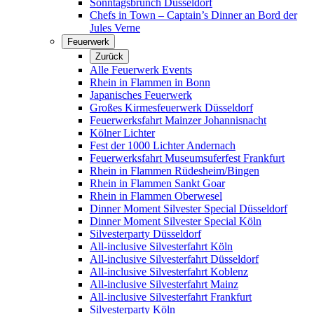
Sonntagsbrunch Düsseldorf
Chefs in Town – Captain’s Dinner an Bord der
Jules Verne
Feuerwerk
Zurück
Alle Feuerwerk Events
Rhein in Flammen in Bonn
Japanisches Feuerwerk
Großes Kirmesfeuerwerk Düsseldorf
Feuerwerksfahrt Mainzer Johannisnacht
Kölner Lichter
Fest der 1000 Lichter Andernach
Feuerwerksfahrt Museumsuferfest Frankfurt
Rhein in Flammen Rüdesheim/Bingen
Rhein in Flammen Sankt Goar
Rhein in Flammen Oberwesel
Dinner Moment Silvester Special Düsseldorf
Dinner Moment Silvester Special Köln
Silvesterparty Düsseldorf
All-inclusive Silvesterfahrt Köln
All-inclusive Silvesterfahrt Düsseldorf
All-inclusive Silvesterfahrt Koblenz
All-inclusive Silvesterfahrt Mainz
All-inclusive Silvesterfahrt Frankfurt
Silvesterparty Köln