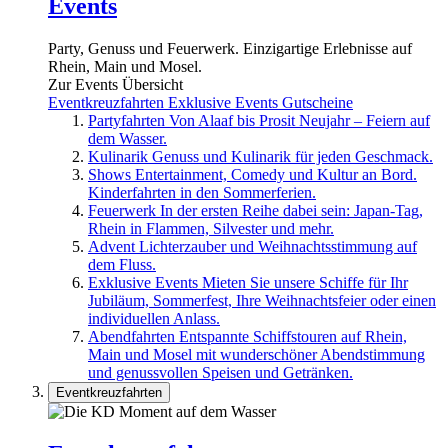
Events
Party, Genuss und Feuerwerk. Einzigartige Erlebnisse auf
Rhein, Main und Mosel.
Zur Events Übersicht
Eventkreuzfahrten
Exklusive Events
Gutscheine
Partyfahrten
Von Alaaf bis Prosit Neujahr – Feiern auf
dem Wasser.
Kulinarik
Genuss und Kulinarik für jeden Geschmack.
Shows
Entertainment, Comedy und Kultur an Bord.
Kinderfahrten in den Sommerferien.
Feuerwerk
In der ersten Reihe dabei sein: Japan-Tag,
Rhein in Flammen, Silvester und mehr.
Advent
Lichterzauber und Weihnachtsstimmung auf
dem Fluss.
Exklusive Events
Mieten Sie unsere Schiffe für Ihr
Jubiläum, Sommerfest, Ihre Weihnachtsfeier oder einen
individuellen Anlass.
Abendfahrten
Entspannte Schiffstouren auf Rhein,
Main und Mosel mit wunderschöner Abendstimmung
und genussvollen Speisen und Getränken.
Eventkreuzfahrten