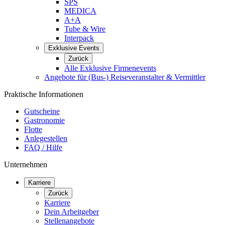
SPS
MEDICA
A+A
Tube & Wire
Interpack
Exklusive Events
Zurück
Alle Exklusive Firmenevents
Angebote für (Bus-) Reiseveranstalter & Vermittler
Praktische Informationen
Gutscheine
Gastronomie
Flotte
Anlegestellen
FAQ / Hilfe
Unternehmen
Karriere
Zurück
Karriere
Dein Arbeitgeber
Stellenangebote