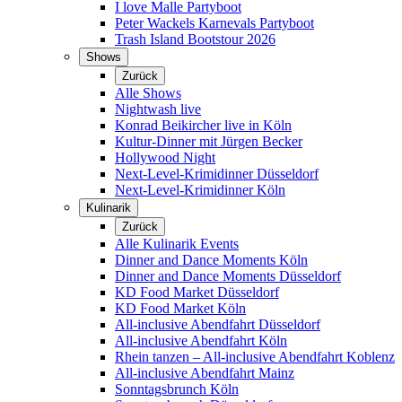
I love Malle Partyboot
Peter Wackels Karnevals Partyboot
Trash Island Bootstour 2026
Shows
Zurück
Alle Shows
Nightwash live
Konrad Beikircher live in Köln
Kultur-Dinner mit Jürgen Becker
Hollywood Night
Next-Level-Krimidinner Düsseldorf
Next-Level-Krimidinner Köln
Kulinarik
Zurück
Alle Kulinarik Events
Dinner and Dance Moments Köln
Dinner and Dance Moments Düsseldorf
KD Food Market Düsseldorf
KD Food Market Köln
All-inclusive Abendfahrt Düsseldorf
All-inclusive Abendfahrt Köln
Rhein tanzen – All-inclusive Abendfahrt Koblenz
All-inclusive Abendfahrt Mainz
Sonntagsbrunch Köln