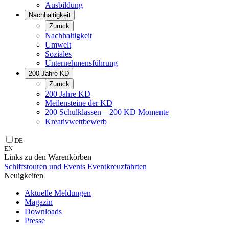
Ausbildung
Nachhaltigkeit
Zurück
Nachhaltigkeit
Umwelt
Soziales
Unternehmens­führung
200 Jahre KD
Zurück
200 Jahre KD
Meilensteine der KD
200 Schulklassen – 200 KD Momente
Kreativwettbewerb
DE
EN
Links zu den Warenkörben
Schiffstouren und Events
Eventkreuzfahrten
Neuigkeiten
Aktuelle Meldungen
Magazin
Downloads
Presse