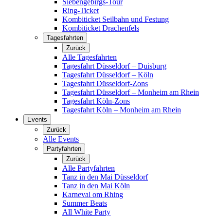
Siebengebirgs-Tour
Ring-Ticket
Kombiticket Seilbahn und Festung
Kombiticket Drachenfels
Tagesfahrten
Zurück
Alle Tagesfahrten
Tagesfahrt Düsseldorf – Duisburg
Tagesfahrt Düsseldorf – Köln
Tagesfahrt Düsseldorf-Zons
Tagesfahrt Düsseldorf – Monheim am Rhein
Tagesfahrt Köln-Zons
Tagesfahrt Köln – Monheim am Rhein
Events
Zurück
Alle Events
Partyfahrten
Zurück
Alle Partyfahrten
Tanz in den Mai Düsseldorf
Tanz in den Mai Köln
Karneval om Rhing
Summer Beats
All White Party