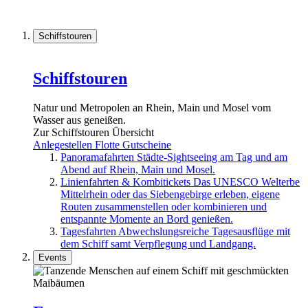
Schiffstouren
Schiffstouren
Natur und Metropolen an Rhein, Main und Mosel vom
Wasser aus geneißen.
Zur Schiffstouren Übersicht
Anlegestellen
Flotte
Gutscheine
Panoramafahrten
Städte-Sightseeing am Tag und am
Abend auf Rhein, Main und Mosel.
Linienfahrten & Kombitickets
Das UNESCO Welterbe
Mittelrhein oder das Siebengebirge erleben, eigene
Routen zusammenstellen oder kombinieren und
entspannte Momente an Bord genießen.
Tagesfahrten
Abwechslungsreiche Tagesausflüge mit
dem Schiff samt Verpflegung und Landgang.
Events