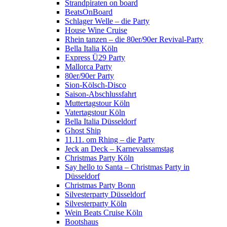
Strandpiraten on board
BeatsOnBoard
Schlager Welle – die Party
House Wine Cruise
Rhein tanzen – die 80er/90er Revival-Party
Bella Italia Köln
Express Ü29 Party
Mallorca Party
80er/90er Party
Sion-Kölsch-Disco
Saison-Abschlussfahrt
Muttertagstour Köln
Vatertagstour Köln
Bella Italia Düsseldorf
Ghost Ship
11.11. om Rhing – die Party
Jeck an Deck – Karnevalssamstag
Christmas Party Köln
Say hello to Santa – Christmas Party in
Düsseldorf
Christmas Party Bonn
Silvesterparty Düsseldorf
Silvesterparty Köln
Wein Beats Cruise Köln
Bootshaus