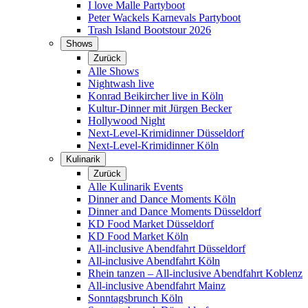
I love Malle Partyboot
Peter Wackels Karnevals Partyboot
Trash Island Bootstour 2026
Shows
Zurück
Alle Shows
Nightwash live
Konrad Beikircher live in Köln
Kultur-Dinner mit Jürgen Becker
Hollywood Night
Next-Level-Krimidinner Düsseldorf
Next-Level-Krimidinner Köln
Kulinarik
Zurück
Alle Kulinarik Events
Dinner and Dance Moments Köln
Dinner and Dance Moments Düsseldorf
KD Food Market Düsseldorf
KD Food Market Köln
All-inclusive Abendfahrt Düsseldorf
All-inclusive Abendfahrt Köln
Rhein tanzen – All-inclusive Abendfahrt Koblenz
All-inclusive Abendfahrt Mainz
Sonntagsbrunch Köln