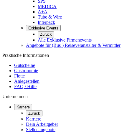
SPS
MEDICA
A+A
Tube & Wire
Interpack
Exklusive Events
Zurück
Alle Exklusive Firmenevents
Angebote für (Bus-) Reiseveranstalter & Vermittler
Praktische Informationen
Gutscheine
Gastronomie
Flotte
Anlegestellen
FAQ / Hilfe
Unternehmen
Karriere
Zurück
Karriere
Dein Arbeitgeber
Stellenangebote