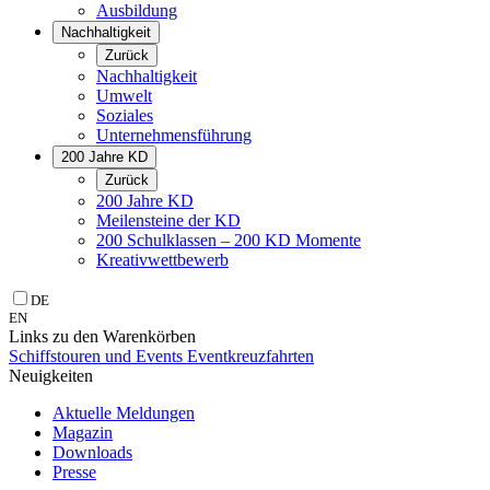
Ausbildung
Nachhaltigkeit
Zurück
Nachhaltigkeit
Umwelt
Soziales
Unternehmens­führung
200 Jahre KD
Zurück
200 Jahre KD
Meilensteine der KD
200 Schulklassen – 200 KD Momente
Kreativwettbewerb
DE
EN
Links zu den Warenkörben
Schiffstouren und Events
Eventkreuzfahrten
Neuigkeiten
Aktuelle Meldungen
Magazin
Downloads
Presse