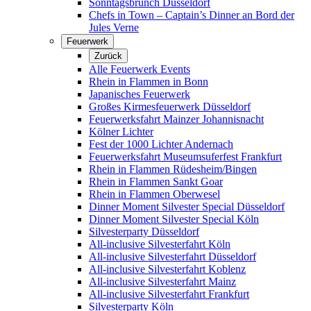
Sonntagsbrunch Düsseldorf
Chefs in Town – Captain’s Dinner an Bord der
Jules Verne
Feuerwerk
Zurück
Alle Feuerwerk Events
Rhein in Flammen in Bonn
Japanisches Feuerwerk
Großes Kirmesfeuerwerk Düsseldorf
Feuerwerksfahrt Mainzer Johannisnacht
Kölner Lichter
Fest der 1000 Lichter Andernach
Feuerwerksfahrt Museumsuferfest Frankfurt
Rhein in Flammen Rüdesheim/Bingen
Rhein in Flammen Sankt Goar
Rhein in Flammen Oberwesel
Dinner Moment Silvester Special Düsseldorf
Dinner Moment Silvester Special Köln
Silvesterparty Düsseldorf
All-inclusive Silvesterfahrt Köln
All-inclusive Silvesterfahrt Düsseldorf
All-inclusive Silvesterfahrt Koblenz
All-inclusive Silvesterfahrt Mainz
All-inclusive Silvesterfahrt Frankfurt
Silvesterparty Köln