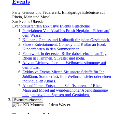
Events
Party, Genuss und Feuerwerk. Einzigartige Erlebnisse auf
Rhein, Main und Mosel.
Zur Events Übersicht
Eventkreuzfahrten
Exklusive Events
Gutscheine
Partyfahrten
Von Alaaf bis Prosit Neujahr – Feiern auf
dem Wasser.
Kulinarik
Genuss und Kulinarik für jeden Geschmack.
Shows
Entertainment, Comedy und Kultur an Bord.
Kinderfahrten in den Sommerferien.
Feuerwerk
In der ersten Reihe dabei sein: Japan-Tag,
Rhein in Flammen, Silvester und mehr.
Advent
Lichterzauber und Weihnachtsstimmung auf
dem Fluss.
Exklusive Events
Mieten Sie unsere Schiffe für Ihr
Jubiläum, Sommerfest, Ihre Weihnachtsfeier oder einen
individuellen Anlass.
Abendfahrten
Entspannte Schiffstouren auf Rhein,
Main und Mosel mit wunderschöner Abendstimmung
und genussvollen Speisen und Getränken.
Eventkreuzfahrten