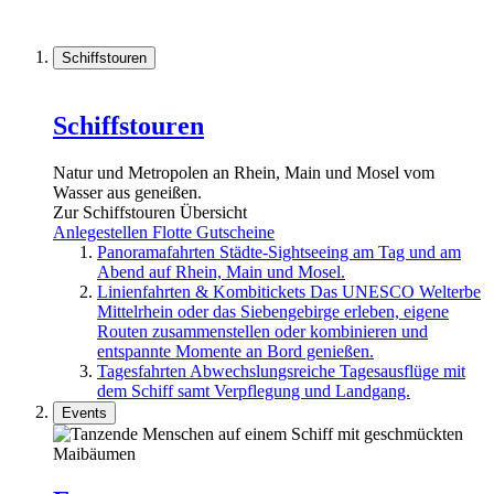
Schiffstouren
Schiffstouren
Natur und Metropolen an Rhein, Main und Mosel vom
Wasser aus geneißen.
Zur Schiffstouren Übersicht
Anlegestellen
Flotte
Gutscheine
Panoramafahrten
Städte-Sightseeing am Tag und am
Abend auf Rhein, Main und Mosel.
Linienfahrten & Kombitickets
Das UNESCO Welterbe
Mittelrhein oder das Siebengebirge erleben, eigene
Routen zusammenstellen oder kombinieren und
entspannte Momente an Bord genießen.
Tagesfahrten
Abwechslungsreiche Tagesausflüge mit
dem Schiff samt Verpflegung und Landgang.
Events