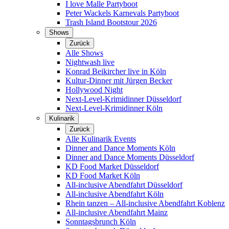
I love Malle Partyboot
Peter Wackels Karnevals Partyboot
Trash Island Bootstour 2026
Shows
Zurück
Alle Shows
Nightwash live
Konrad Beikircher live in Köln
Kultur-Dinner mit Jürgen Becker
Hollywood Night
Next-Level-Krimidinner Düsseldorf
Next-Level-Krimidinner Köln
Kulinarik
Zurück
Alle Kulinarik Events
Dinner and Dance Moments Köln
Dinner and Dance Moments Düsseldorf
KD Food Market Düsseldorf
KD Food Market Köln
All-inclusive Abendfahrt Düsseldorf
All-inclusive Abendfahrt Köln
Rhein tanzen – All-inclusive Abendfahrt Koblenz
All-inclusive Abendfahrt Mainz
Sonntagsbrunch Köln