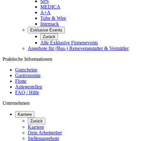
SPS
MEDICA
A+A
Tube & Wire
Interpack
Exklusive Events
Zurück
Alle Exklusive Firmenevents
Angebote für (Bus-) Reiseveranstalter & Vermittler
Praktische Informationen
Gutscheine
Gastronomie
Flotte
Anlegestellen
FAQ / Hilfe
Unternehmen
Karriere
Zurück
Karriere
Dein Arbeitgeber
Stellenangebote