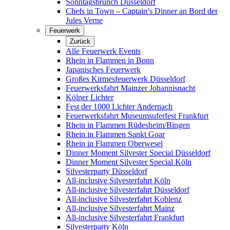
Sonntagsbrunch Düsseldorf
Chefs in Town – Captain’s Dinner an Bord der
Jules Verne
Feuerwerk
Zurück
Alle Feuerwerk Events
Rhein in Flammen in Bonn
Japanisches Feuerwerk
Großes Kirmesfeuerwerk Düsseldorf
Feuerwerksfahrt Mainzer Johannisnacht
Kölner Lichter
Fest der 1000 Lichter Andernach
Feuerwerksfahrt Museumsuferfest Frankfurt
Rhein in Flammen Rüdesheim/Bingen
Rhein in Flammen Sankt Goar
Rhein in Flammen Oberwesel
Dinner Moment Silvester Special Düsseldorf
Dinner Moment Silvester Special Köln
Silvesterparty Düsseldorf
All-inclusive Silvesterfahrt Köln
All-inclusive Silvesterfahrt Düsseldorf
All-inclusive Silvesterfahrt Koblenz
All-inclusive Silvesterfahrt Mainz
All-inclusive Silvesterfahrt Frankfurt
Silvesterparty Köln