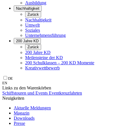
Ausbildung
Nachhaltigkeit
Zurück
Nachhaltigkeit
Umwelt
Soziales
Unternehmens­führung
200 Jahre KD
Zurück
200 Jahre KD
Meilensteine der KD
200 Schulklassen – 200 KD Momente
Kreativwettbewerb
DE
EN
Links zu den Warenkörben
Schiffstouren und Events
Eventkreuzfahrten
Neuigkeiten
Aktuelle Meldungen
Magazin
Downloads
Presse