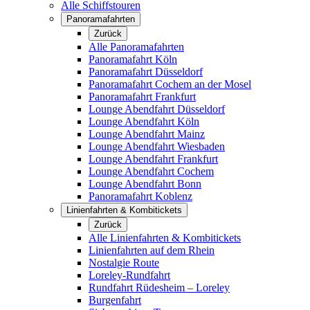
Alle Schiffstouren
Panoramafahrten
Zurück
Alle Panoramafahrten
Panoramafahrt Köln
Panoramafahrt Düsseldorf
Panoramafahrt Cochem an der Mosel
Panoramafahrt Frankfurt
Lounge Abendfahrt Düsseldorf
Lounge Abendfahrt Köln
Lounge Abendfahrt Mainz
Lounge Abendfahrt Wiesbaden
Lounge Abendfahrt Frankfurt
Lounge Abendfahrt Cochem
Lounge Abendfahrt Bonn
Panoramafahrt Koblenz
Linienfahrten & Kombitickets
Zurück
Alle Linienfahrten & Kombitickets
Linienfahrten auf dem Rhein
Nostalgie Route
Loreley-Rundfahrt
Rundfahrt Rüdesheim – Loreley
Burgenfahrt