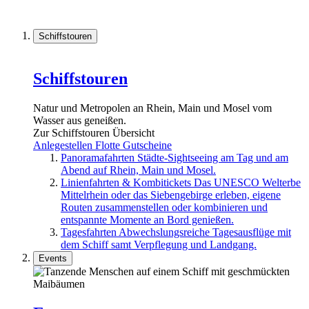
Schiffstouren
Schiffstouren
Natur und Metropolen an Rhein, Main und Mosel vom
Wasser aus geneißen.
Zur Schiffstouren Übersicht
Anlegestellen
Flotte
Gutscheine
Panoramafahrten
Städte-Sightseeing am Tag und am
Abend auf Rhein, Main und Mosel.
Linienfahrten & Kombitickets
Das UNESCO Welterbe
Mittelrhein oder das Siebengebirge erleben, eigene
Routen zusammenstellen oder kombinieren und
entspannte Momente an Bord genießen.
Tagesfahrten
Abwechslungsreiche Tagesausflüge mit
dem Schiff samt Verpflegung und Landgang.
Events