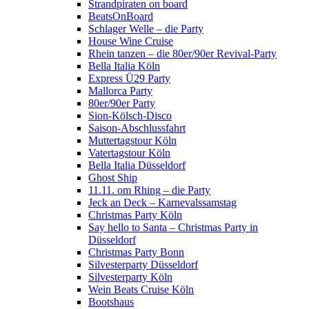
Strandpiraten on board
BeatsOnBoard
Schlager Welle – die Party
House Wine Cruise
Rhein tanzen – die 80er/90er Revival-Party
Bella Italia Köln
Express Ü29 Party
Mallorca Party
80er/90er Party
Sion-Kölsch-Disco
Saison-Abschlussfahrt
Muttertagstour Köln
Vatertagstour Köln
Bella Italia Düsseldorf
Ghost Ship
11.11. om Rhing – die Party
Jeck an Deck – Karnevalssamstag
Christmas Party Köln
Say hello to Santa – Christmas Party in
Düsseldorf
Christmas Party Bonn
Silvesterparty Düsseldorf
Silvesterparty Köln
Wein Beats Cruise Köln
Bootshaus