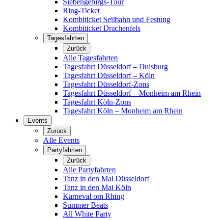
Siebengebirgs-Tour
Ring-Ticket
Kombiticket Seilbahn und Festung
Kombiticket Drachenfels
Tagesfahrten
Zurück
Alle Tagesfahrten
Tagesfahrt Düsseldorf – Duisburg
Tagesfahrt Düsseldorf – Köln
Tagesfahrt Düsseldorf-Zons
Tagesfahrt Düsseldorf – Monheim am Rhein
Tagesfahrt Köln-Zons
Tagesfahrt Köln – Monheim am Rhein
Events
Zurück
Alle Events
Partyfahrten
Zurück
Alle Partyfahrten
Tanz in den Mai Düsseldorf
Tanz in den Mai Köln
Karneval om Rhing
Summer Beats
All White Party