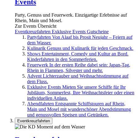
Events
Party, Genuss und Feuerwerk. Einzigartige Erlebnisse auf
Rhein, Main und Mosel.
Zur Events Übersicht
Eventkreuzfahrten
Exklusive Events
Gutscheine
Partyfahrten
Von Alaaf bis Prosit Neujahr – Feiern auf
dem Wasser.
Kulinarik
Genuss und Kulinarik für jeden Geschmack.
Shows
Entertainment, Comedy und Kultur an Bord.
Kinderfahrten in den Sommerferien.
Feuerwerk
In der ersten Reihe dabei sein: Japan-Tag,
Rhein in Flammen, Silvester und mehr.
Advent
Lichterzauber und Weihnachtsstimmung auf
dem Fluss.
Exklusive Events
Mieten Sie unsere Schiffe für Ihr
Jubiläum, Sommerfest, Ihre Weihnachtsfeier oder einen
individuellen Anlass.
Abendfahrten
Entspannte Schiffstouren auf Rhein,
Main und Mosel mit wunderschöner Abendstimmung
und genussvollen Speisen und Getränken.
Eventkreuzfahrten