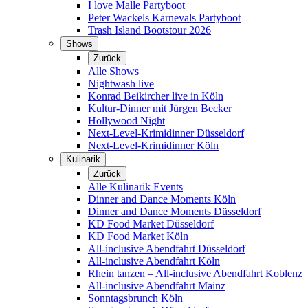
I love Malle Partyboot
Peter Wackels Karnevals Partyboot
Trash Island Bootstour 2026
Shows
Zurück
Alle Shows
Nightwash live
Konrad Beikircher live in Köln
Kultur-Dinner mit Jürgen Becker
Hollywood Night
Next-Level-Krimidinner Düsseldorf
Next-Level-Krimidinner Köln
Kulinarik
Zurück
Alle Kulinarik Events
Dinner and Dance Moments Köln
Dinner and Dance Moments Düsseldorf
KD Food Market Düsseldorf
KD Food Market Köln
All-inclusive Abendfahrt Düsseldorf
All-inclusive Abendfahrt Köln
Rhein tanzen – All-inclusive Abendfahrt Koblenz
All-inclusive Abendfahrt Mainz
Sonntagsbrunch Köln