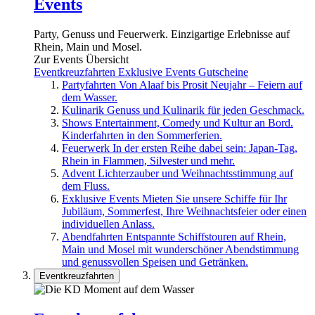
Events
Party, Genuss und Feuerwerk. Einzigartige Erlebnisse auf
Rhein, Main und Mosel.
Zur Events Übersicht
Eventkreuzfahrten
Exklusive Events
Gutscheine
Partyfahrten
Von Alaaf bis Prosit Neujahr – Feiern auf
dem Wasser.
Kulinarik
Genuss und Kulinarik für jeden Geschmack.
Shows
Entertainment, Comedy und Kultur an Bord.
Kinderfahrten in den Sommerferien.
Feuerwerk
In der ersten Reihe dabei sein: Japan-Tag,
Rhein in Flammen, Silvester und mehr.
Advent
Lichterzauber und Weihnachtsstimmung auf
dem Fluss.
Exklusive Events
Mieten Sie unsere Schiffe für Ihr
Jubiläum, Sommerfest, Ihre Weihnachtsfeier oder einen
individuellen Anlass.
Abendfahrten
Entspannte Schiffstouren auf Rhein,
Main und Mosel mit wunderschöner Abendstimmung
und genussvollen Speisen und Getränken.
Eventkreuzfahrten