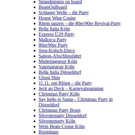
Strandpiraten on board
BeatsOnBoard
Schlager Welle – die Party
House Wine Cruise
Rhein tanzen – die 80er/90er Revival-Party
Bella Italia Köln
Express Ü29 Party
Mallorca Party
80er/90er Party
Sion-Kölsch-Disco
Saison-Abschlussfahrt
Muttertagstour Köln
Vatertagstour Köln
Bella Italia Düsseldorf
Ghost Ship
11.11. om Rhing – die Party
Jeck an Deck – Karnevalssamstag
Christmas Party Köln
Say hello to Santa – Christmas Party in
Düsseldorf
Christmas Party Bonn
Silvesterparty Düsseldorf
Silvesterparty Köln
Wein Beats Cruise Köln
Bootshaus