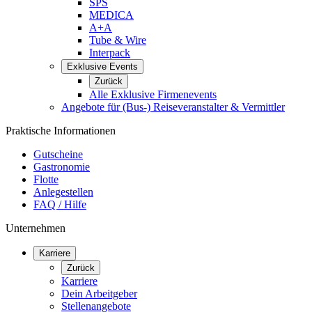
SPS
MEDICA
A+A
Tube & Wire
Interpack
Exklusive Events
Zurück
Alle Exklusive Firmenevents
Angebote für (Bus-) Reiseveranstalter & Vermittler
Praktische Informationen
Gutscheine
Gastronomie
Flotte
Anlegestellen
FAQ / Hilfe
Unternehmen
Karriere
Zurück
Karriere
Dein Arbeitgeber
Stellenangebote