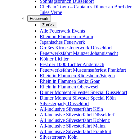
Sonntagsbrunch Düsseldorf
Chefs in Town – Captain’s Dinner an Bord der
Jules Verne
Feuerwerk
Zurück
Alle Feuerwerk Events
Rhein in Flammen in Bonn
Japanisches Feuerwerk
Großes Kirmesfeuerwerk Düsseldorf
Feuerwerksfahrt Mainzer Johannisnacht
Kölner Lichter
Fest der 1000 Lichter Andernach
Feuerwerksfahrt Museumsuferfest Frankfurt
Rhein in Flammen Rüdesheim/Bingen
Rhein in Flammen Sankt Goar
Rhein in Flammen Oberwesel
Dinner Moment Silvester Special Düsseldorf
Dinner Moment Silvester Special Köln
Silvesterparty Düsseldorf
All-inclusive Silvesterfahrt Köln
All-inclusive Silvesterfahrt Düsseldorf
All-inclusive Silvesterfahrt Koblenz
All-inclusive Silvesterfahrt Mainz
All-inclusive Silvesterfahrt Frankfurt
Silvesterparty Köln