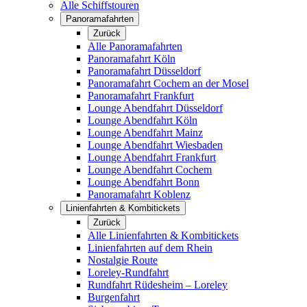
Alle Schiffstouren
Panoramafahrten
Zurück
Alle Panoramafahrten
Panoramafahrt Köln
Panoramafahrt Düsseldorf
Panoramafahrt Cochem an der Mosel
Panoramafahrt Frankfurt
Lounge Abendfahrt Düsseldorf
Lounge Abendfahrt Köln
Lounge Abendfahrt Mainz
Lounge Abendfahrt Wiesbaden
Lounge Abendfahrt Frankfurt
Lounge Abendfahrt Cochem
Lounge Abendfahrt Bonn
Panoramafahrt Koblenz
Linienfahrten & Kombitickets
Zurück
Alle Linienfahrten & Kombitickets
Linienfahrten auf dem Rhein
Nostalgie Route
Loreley-Rundfahrt
Rundfahrt Rüdesheim – Loreley
Burgenfahrt