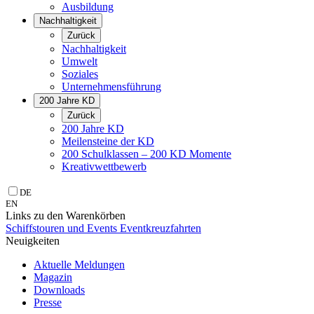
Ausbildung
Nachhaltigkeit
Zurück
Nachhaltigkeit
Umwelt
Soziales
Unternehmens­führung
200 Jahre KD
Zurück
200 Jahre KD
Meilensteine der KD
200 Schulklassen – 200 KD Momente
Kreativwettbewerb
DE
EN
Links zu den Warenkörben
Schiffstouren und Events
Eventkreuzfahrten
Neuigkeiten
Aktuelle Meldungen
Magazin
Downloads
Presse