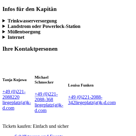
Infos für den Kapitän
Trinkwasserversorgung
Landstrom oder Powerlock-Station
Müllentsorgung
Internet
Ihre Kontaktpersonen
Michael
Tanja Kujawa
Schmocker
Louisa Funken
+49 (0)221-
+49 (0)221-
2088220
+49 (0)221-2088-
2088-368
liegeplatz(at)k-
342
liegeplatz(at)k-d.com
liegeplatz(at)k-
d.com
d.com
Tickets kaufen: Einfach und sicher