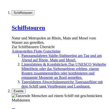
Schiffstouren
Schiffstouren
Natur und Metropolen an Rhein, Main und Mosel vom
Wasser aus geneißen.
Zur Schiffstouren Übersicht
Anlegestellen
Flotte
Gutscheine
Panoramafahrten
Städte-Sightseeing am Tag und am
Abend auf Rhein, Main und Mosel.
Linienfahrten & Kombitickets
Das UNESCO Welterbe
Mittelrhein oder das Siebengebirge erleben, eigene
Routen zusammenstellen oder kombinieren und
entspannte Momente an Bord genießen.
Tagesfahrten
Abwechslungsreiche Tagesausflüge mit
dem Schiff samt Verpflegung und Landgang.
Events