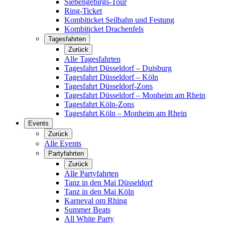
Siebengebirgs-Tour
Ring-Ticket
Kombiticket Seilbahn und Festung
Kombiticket Drachenfels
Tagesfahrten
Zurück
Alle Tagesfahrten
Tagesfahrt Düsseldorf – Duisburg
Tagesfahrt Düsseldorf – Köln
Tagesfahrt Düsseldorf-Zons
Tagesfahrt Düsseldorf – Monheim am Rhein
Tagesfahrt Köln-Zons
Tagesfahrt Köln – Monheim am Rhein
Events
Zurück
Alle Events
Partyfahrten
Zurück
Alle Partyfahrten
Tanz in den Mai Düsseldorf
Tanz in den Mai Köln
Karneval om Rhing
Summer Beats
All White Party